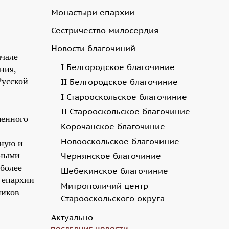
Монастыри епархии
Сестричество милосердия
Новости благочиний
чале
I Белгородское благочиние
ния,
Русской
II Белгородское благочиние
I Старооскольское благочиние
II Старооскольское благочиние
менного
Корочанское благочиние
Новооскольское благочиние
ную и
тными
Чернянское благочиние
иболее
Шебекинское благочиние
 епархии
Митрополичий центр
ников
Старооскольского округа
Актуально