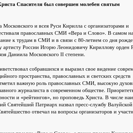
е Христа Спасителя был совершен молебен святым
а Московского и всея Руси Кирилла с организаторами и
стиваля православных СМИ «Вера и Слово». В самом на
ание к трудам в СМИ и в связи с 80-летием со дня рожде
у артисту России Игорю Леонидовичу Кириллову орден 
зя Даниила Московского II степени.
иветствовал собравшихся и выразил свое видение совре
ийного пространства, православных и светских средств
тметил важную роль православных СМИ, высокую духов
лавного журналиста в современном обществе. Приорите
ности и «рейтингов», но проповедь Христа. В числе на
ий Святейший Патриарх назвал пресс-службу Валуйской
Святейшество отвечал на вопросы организаторов и участ