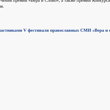
учения премии «Вера и Слово», а также премии Конкурса
я.
частниками V фестиваля православных СМИ «Вера и 