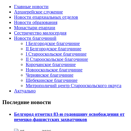
Главные новости
Архиерейское служение
Новости епархиальных отделов
Новости образования
Монастыри епархии
Сестричество милосердия
Новости благочиний
I Белгородское благочиние
II Белгородское благочиние
I Старооскольское благочиние
II Старооскольское благочиние
Корочанское благочиние
Новооскольское благочиние
Чернянское благочиние
Шебекинское благочиние
Митрополичий центр Старооскольского округа
Актуально
Последние новости
Белгород отметил 83-ю годовщину освобождения от
немецко-фашистских захватчиков