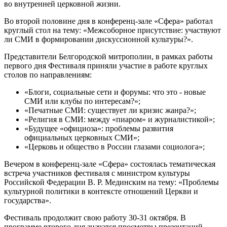
во внутренней церковной жизни.
Во второй половине дня в конференц-зале «Сфера» работал
круглый стол на тему: «Межсоборное присутствие: участвуют
ли СМИ в формировании дискуссионной культуры?».
Представители Белгородской митрополии, в рамках работы
первого дня Фестиваля приняли участие в работе круглых
столов по направлениям:
«Блоги, социальные сети и форумы: что это - новые
СМИ или клубы по интересам?»;
«Печатные СМИ: существует ли кризис жанра?»;
«Религия в СМИ: между «пиаром» и журналистикой»;
«Будущее «официоза»: проблемы развития
официальных церковных СМИ»;
«Церковь и общество в России глазами социолога»;
Вечером в конференц-зале «Сфера» состоялась тематическая
встреча участников фестиваля с министром культуры
Российской Федерации В. Р. Мединским на тему: «Проблемы
культурной политики в контексте отношений Церкви и
государства».
Фестиваль продолжит свою работу 30-31 октября. В
программе второго дня значатся просмотры презентаций