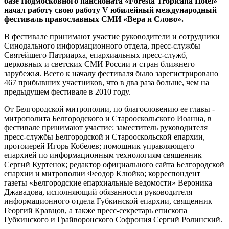
базе Подмосковного пансионата «Foresta Tropicana Hotel»
начал работу свою работу V юбилейный международный
фестиваль православных СМИ «Вера и Слово».
В фестивале принимают участие руководители и сотрудники
Синодального информационного отдела, пресс-службы
Святейшего Патриарха, епархиальных пресс-служб,
церковных и светских СМИ России и стран ближнего
зарубежья. Всего к началу фестиваля было зарегистрировано
467 прибывших участников, что в два раза больше, чем на
предыдущем фестивале в 2010 году.
От Белгородской митрополии, по благословению ее главы -
митрополита Белгородского и Старооскольского Иоанна, в
фестивале принимают участие: заместитель руководителя
пресс-службы Белгородской и Старооскольской епархии,
протоиерей Игорь Кобелев; помощник управляющего
епархией по информационным технологиям священник
Сергий Куртенок; редактор официального сайта Белгородской
епархии и митрополии Феодор Клюйко; корреспондент
газеты «Белгородские епархиальные ведомости» Вероника
Джавадова, исполняющий обязанности руководителя
информационного отдела Губкинской епархии, священник
Георгий Кравцов, а также пресс-секретарь епископа
Губкинского и Грайворонского Софрония Сергий Ролинский.