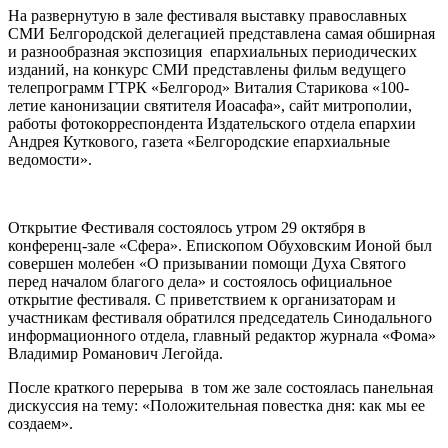
На развернутую в зале фестиваля выставку православных
СМИ Белгородской делегацией представлена самая обширная
и разнообразная экспозиция епархиальных периодических
изданий, на конкурс СМИ представлены фильм ведущего
телепрограмм ГТРК «Белгород» Виталия Старикова «100-
летие канонизации святителя Иоасафа», сайт митрополии,
работы фотокорреспондента Издательского отдела епархии
Андрея Куткового, газета «Белгородские епархиальные
ведомости».
Открытие Фестиваля состоялось утром 29 октября в
конференц-зале «Сфера». Епископом Обуховским Ионой был
совершен молебен «О призывании помощи Духа Святого
перед началом благого дела» и состоялось официальное
открытие фестиваля. С приветствием к организаторам и
участникам фестиваля обратился председатель Синодального
информационного отдела, главный редактор журнала «Фома»
Владимир Романович Легойда.
После краткого перерыва в том же зале состоялась панельная
дискуссия на тему: «Положительная повестка дня: как мы ее
создаем».