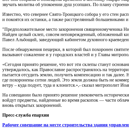
звучать молитва об упокоении душ усопших. По плану строени
Известно, что севернее Свято-Троицкого собора у его стен рас
и покоятся их останки, а также расстрелянный большевиками 
"Предположительное место захоронения священномученика Никод
Найден целый склеп, совсем неповрежденный, обложенный кирп
Павел Альбощий, заведующий кабинетом духовного краеведени
После обнаружения пещерки, в которой был похоронен святите
вызывают сожаление и у городских властей и у Главы митропо
«Сегодня принято решение, что вот эти склепы станут основа
утверждалось, как Православие распространялось на территори
пытается отсудить землю, получить компенсацию и так далее. Но
где похоронены сотни людей. Это земля должна быть не коммер
ветру – куда подует, туда и клонится.»,- сказал митрополит Иоа
На совещании было принято решение увековечить исторические
войдут предметы, найденные во время раскопок — части облаче
вновь открытых захоронений.
Пресс-служба епархии
Рабочее совещание на месте строительства здания управле