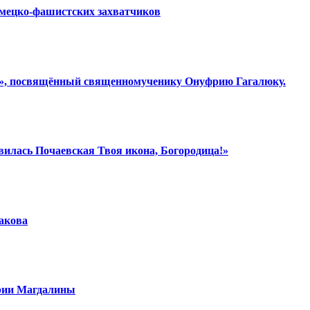
емецко-фашистских захватчиков
ки», посвящённый священномученику Онуфрию Гагалюку.
вилась Почаевская Твоя икона, Богородица!»
шакова
арии Магдалины