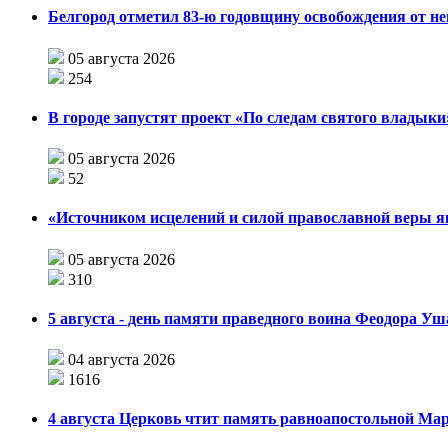
Белгород отметил 83-ю годовщину освобождения от н
05 августа 2026
254
В городе запустят проект «По следам святого влады
05 августа 2026
52
«Источником исцелений и силой православной веры я
05 августа 2026
310
5 августа - день памяти праведного воина Феодора У
04 августа 2026
1616
4 августа Церковь чтит память равноапостольной М