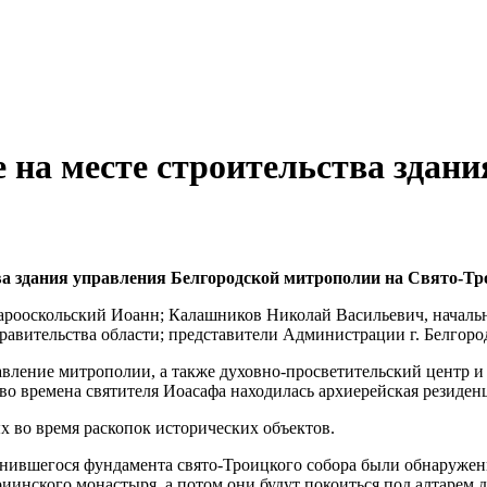
 на месте строительства здан
ства здания управления Белгородской митрополии на Свято-Т
арооскольский Иоанн; Калашников Николай Васильевич, начальн
правительства области; представители Администрации г. Белгоро
авление митрополии, а также духовно-просветительский центр и
 во времена святителя Иоасафа находилась архиерейская резиден
во время раскопок исторических объектов.
анившегося фундамента свято-Троицкого собора были обнаружены
нского монастыря, а потом они будут покоиться под алтарем до