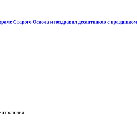
аме Старого Оскола и поздравил десантников с праздником
 митрополия