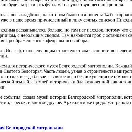
е не будет затрагивать фундамент существующего некрополя.
полагалось кладбище, на котором были похоронены 14 белгородск
и уже в наше время причисленный к лику святых епископ Никод
има раскапывалось больше, но там нет находок, потому что скл
ичом, с небольшим сводом. Там находится гроб с останками св
я Преображенского кафедрального собора.
ль Иоасаф, с последующим строительством часовни и возведени
лии.
нием для исторического музея Белгородской митрополии. Каждый
и Святого Белогорья. Часть людей, узнав о строительстве митро
 это как всегда бывает – святое дело без искушения не обходитс
ческой землей, а землей исторически благословенной как источн
нн.
 события, создав музей истории Белгородской митрополии, кот
ний, фресок, и многое другое. Археологи же продолжат работать
ния Белгородской митрополии