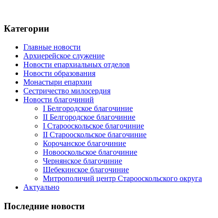
Категории
Главные новости
Архиерейское служение
Новости епархиальных отделов
Новости образования
Монастыри епархии
Сестричество милосердия
Новости благочиний
I Белгородское благочиние
II Белгородское благочиние
I Старооскольское благочиние
II Старооскольское благочиние
Корочанское благочиние
Новооскольское благочиние
Чернянское благочиние
Шебекинское благочиние
Митрополичий центр Старооскольского округа
Актуально
Последние новости