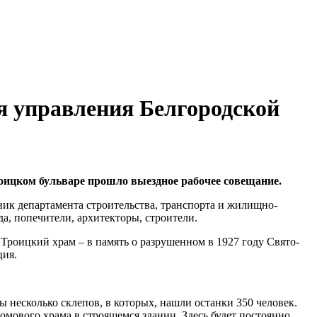
ия управления Белгородской
роицком бульваре прошло выездное рабочее совещание.
ик департамента строительства, транспорта и жилищно-
да, попечители, архитекторы, строители.
 Троицкий храм – в память о разрушенном в 1927 году Свято-
ция.
 несколько склепов, в которых, нашли останки 350 человек.
мового храма в строящемся здании. Здесь будет постоянно