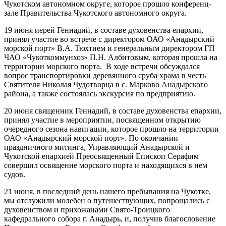
Чукотском автономном округе, которое прошло конференц-
зале Правительства Чукотского автономного округа.
19 июня иерей Геннадий, в составе духовенства епархии,
принял участие во встрече с директором ОАО «Анадырский
морской порт» В.А. Тюхтием и генеральным директором ГП
ЧАО «Чукоткоммунхоз» П.Н. Албитовым, которая прошла на
территории морского порта. В ходе встречи обсуждался
вопрос транспортировки деревянного сруба храма в честь
Святителя Николая Чудотворца в с. Марково Анадырского
района, а также состоялась экскурсия по предприятию.
20 июня священник Геннадий, в составе духовенства епархии,
принял участие в мероприятии, посвященном открытию
очередного сезона навигации, которое прошло на территории
ОАО «Анадырский морской порт». По окончании
праздничного митинга, Управляющий Анадырской и
Чукотской епархией Преосвященный Епископ Серафим
совершил освящение морского порта и находящихся в нем
судов.
21 июня, в последний день нашего пребывания на Чукотке,
мы отслужили молебен о путешествующих, попрощались с
духовенством и прихожанами Свято-Троицкого
кафедрального собора г. Анадырь, и, получив благословение