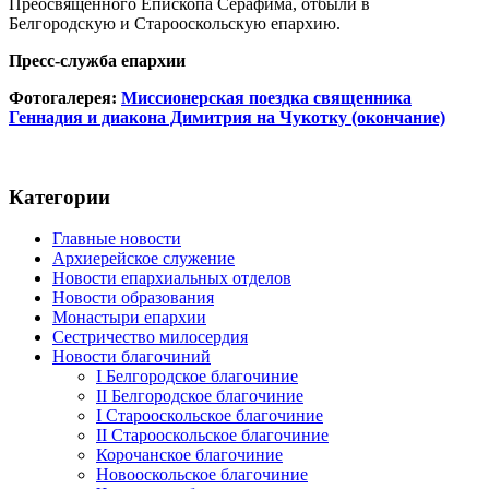
Преосвященного Епископа Серафима, отбыли в
Белгородскую и Старооскольскую епархию.
Пресс-служба епархии
Фотогалерея:
Миссионерская поездка священника
Геннадия и диакона Димитрия на Чукотку (окончание)
Категории
Главные новости
Архиерейское служение
Новости епархиальных отделов
Новости образования
Монастыри епархии
Сестричество милосердия
Новости благочиний
I Белгородское благочиние
II Белгородское благочиние
I Старооскольское благочиние
II Старооскольское благочиние
Корочанское благочиние
Новооскольское благочиние