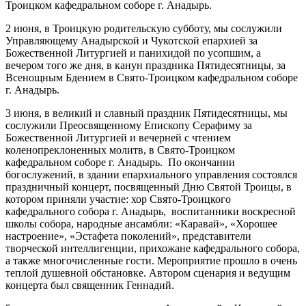
Троицком кафедральном соборе г. Анадырь.
2 июня, в Троицкую родительскую субботу, мы сослужили
Управляющему Анадырской и Чукотской епархией за
Божественной Литургией и панихидой по усопшим, а
вечером того же дня, в канун праздника Пятидесятницы, за
Всенощным Бдением в Свято-Троицком кафедральном соборе
г. Анадырь.
3 июня, в великий и славный праздник Пятидесятницы, мы
сослужили Преосвященному Епископу Серафиму за
Божественной Литургией и вечерней с чтением
коленопреклоненных молитв, в Свято-Троицком
кафедральном соборе г. Анадырь. По окончании
богослужений, в здании епархиального управления состоялся
праздничный концерт, посвященный Дню Святой Троицы, в
котором приняли участие: хор Свято-Троицкого
кафедрального собора г. Анадырь, воспитанники воскресной
школы собора, народные ансамбли: «Каравай», «Хорошее
настроение», «Эстафета поколений», представители
творческой интеллигенции, прихожане кафедрального собора,
а также многочисленные гости. Мероприятие прошло в очень
теплой душевной обстановке. Автором сценария и ведущим
концерта был священник Геннадий.