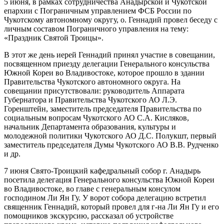
5 июня, в рамках сотрудничества Анадырской и Чукотской
епархии с Пограничным управлением ФСБ России по
Чукотскому автономному округу, о. Геннадий провел беседу с
личным составом Пограничного управления на тему:
«Праздник Святой Троицы».
В этот же день иерей Геннадий принял участие в совещании,
посвященном приезду делегации Генерального консульства
Южной Кореи во Владивостоке, которое прошло в здании
Правительства Чукотского автономного округа. На
совещании присутствовали: руководитель Аппарата
Губернатора и Правительства Чукотского АО Л.Э.
Горенштейн, заместитель председателя Правительства по
социальным вопросам Чукотского АО С.А. Кисляков,
начальник Департамента образования, культуры и
молодежной политики Чукотского АО Д.С. Полукшт, первый
заместитель председателя Думы Чукотского АО В.В. Рудченко
и др.
7 июня Свято-Троицкий кафедральный собор г. Анадырь
посетила делегация Генерального консульства Южной Кореи
во Владивостоке, во главе с генеральным консулом
господином Ли Ян Гу. У ворот собора делегацию встретил
священник Геннадий, который провел для г-на Ли Ян Гу и его
помощников экскурсию, рассказал об устройстве