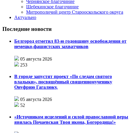
Чернянское благочиние
Шебекинское благочиние
Митрополичий центр Старооскольского округа
Актуально
Последние новости
Белгород отметил 83-ю годовщину освобождения от
немецко-фашистских захватчиков
05 августа 2026
253
В городе запустят проект «По следам святого
владыки», посвящённый священномученику
Онуфрию Гагалюку.
05 августа 2026
52
«Источником исцелений и силой православной веры
явилась Почаевская Твоя икона, Богородица!»