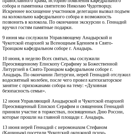
православного храма, историю появления кафедрального
собора и памятника святителю Николаю Чудотворцу.
Искреннее восхищение участников делегации вызвал подъем
на колокольню кафедрального собора и возможность
позвонить в колокола. По окончании экскурсии о. Геннадий
вручил гостям памятные подарки.
9 июня мы сослужили Управляющему Анадырской и
Чукотской епархией за Всенощным Бдением в Свято-
Троицком кафедральном соборе г. Анадырь.
10 июня, в неделю Всех святых, мы сослужили
Преосвященному Епископу Серафиму за Божественной
Литургией в Свято-Троицком кафедральном соборе г.
Анадырь. По окончании Литургии, иерей Геннадий отслужил
водосвятный молебен, после чего провел катехизаторское
занятие с прихожанами собора на тему: «Духовная
безопасность семьи».
12 июня Управляющий Анадырской и Чукотской епархией
Преосвященный Епископ Серафим и священник Геннадий
приняли участие в торжествах, посвященных Дню России,
которые прошли на главной площади г. Анадырь.
13 июня иерей Геннадий с иеромонахом Стефаном
(Кашиным) посетили Чукотский окружной психо-