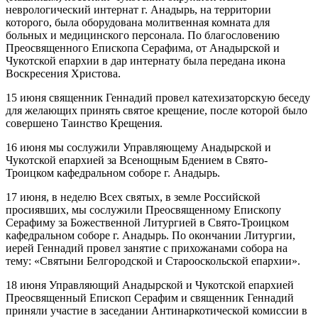
неврологический интернат г. Анадырь, на территории
которого, была оборудована молитвенная комната для
больных и медицинского персонала. По благословению
Преосвященного Епископа Серафима, от Анадырской и
Чукотской епархии в дар интернату была передана икона
Воскресения Христова.
15 июня священник Геннадий провел катехизаторскую беседу
для желающих принять святое крещение, после которой было
совершено Таинство Крещения.
16 июня мы сослужили Управляющему Анадырской и
Чукотской епархией за Всенощным Бдением в Свято-
Троицком кафедральном соборе г. Анадырь.
17 июня, в неделю Всех святых, в земле Российской
просиявших, мы сослужили Преосвященному Епископу
Серафиму за Божественной Литургией в Свято-Троицком
кафедральном соборе г. Анадырь. По окончании Литургии,
иерей Геннадий провел занятие с прихожанами собора на
тему: «Святыни Белгородской и Старооскольской епархии».
18 июня Управляющий Анадырской и Чукотской епархией
Преосвященный Епископ Серафим и священник Геннадий
приняли участие в заседании Антинаркотической комиссии в