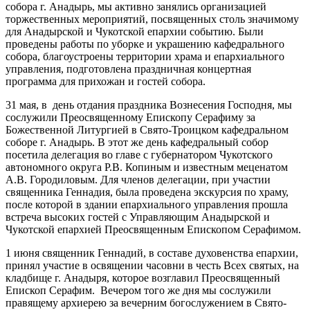
собора г. Анадырь, мы активно занялись организацией
торжественных мероприятий, посвященных столь значимому
для Анадырской и Чукотской епархии событию. Были
проведены работы по уборке и украшению кафедрального
собора, благоустроены территории храма и епархиального
управления, подготовлена праздничная концертная
программа для прихожан и гостей собора.
31 мая, в день отдания праздника Вознесения Господня, мы
сослужили Преосвященному Епископу Серафиму за
Божественной Литургией в Свято-Троицком кафедральном
соборе г. Анадырь. В этот же день кафедральный собор
посетила делегация во главе с губернатором Чукотского
автономного округа Р.В. Копиным и известным меценатом
А.В. Городиловым. Для членов делегации, при участии
священника Геннадия, была проведена экскурсия по храму,
после которой в здании епархиального управления прошла
встреча высоких гостей с Управляющим Анадырской и
Чукотской епархией Преосвященным Епископом Серафимом.
1 июня священник Геннадий, в составе духовенства епархии,
принял участие в освящении часовни в честь Всех святых, на
кладбище г. Анадыря, которое возглавил Преосвященный
Епископ Серафим. Вечером того же дня мы сослужили
правящему архиерею за вечерним богослужением в Свято-