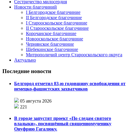
Сестричество милосердия
Новости благочиний
I Белгородское благочиние
II Белгородское благочиние
I Старооскольское благочиние
II Старооскольское благочиние
Корочанское благочиние
Новооскольское благочиние
Чернянское благочиние
Шебекинское благочиние
Митрополичий центр Старооскольского округа
Актуально
Последние новости
Белгород отметил 83-ю годовщину освобождения от
немецко-фашистских захватчиков
05 августа 2026
221
В городе запустят проект «По следам святого
владыки», посвящённый священномученику
Онуфрию Гагалюку.