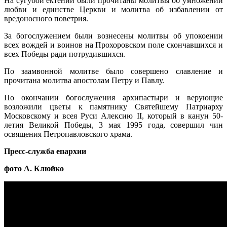
На сугубой ектении были прочитаны молитвы об умножении
любви и единстве Церкви и молитва об избавлении от
вредоносного поветрия.
За богослужением были вознесены молитвы об упокоении
всех вождей и воинов на Прохоровском поле скончавшихся и
всех Победы ради потрудившихся.
По заамвонной молитве было совершено славление и
прочитана молитва апостолам Петру и Павлу.
По окончании богослужения архипастыри и верующие
возложили цветы к памятнику Святейшему Патриарху
Московскому и всея Руси Алексию II, который в канун 50-
летия Великой Победы, 3 мая 1995 года, совершил чин
освящения Петропавловского храма.
Пресс-служба епархии
фото А. Клюйко