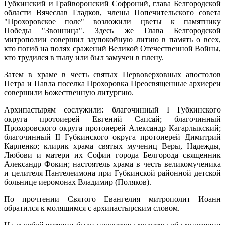
Губкинский и Грайворонский Софроний, глава Белгородской
области Вячеслав Гладков, члены Попечительского совета
"Прохоровское поле" возложили цветы к памятнику
Победы "Звонница". Здесь же Глава Белгородской
митрополии совершил заупокойную литию в память о всех,
кто погиб на полях сражений Великой Отечественной Войны,
кто трудился в тылу или был замучен в плену.
Затем в храме в честь святых Первоверховных апостолов
Петра и Павла поселка Прохоровка Преосвященные архиереи
совершили Божественную литургию.
Архипастырям сослужили: благочинный I Губкинского
округа протоиерей Евгений Сапсай; благочинный
Прохоровского округа протоиерей Александр Кагарлыкский;
благочинный II Губкинского округа протоиерей Димитрий
Карпенко; клирик храма святых мучениц Веры, Надежды,
Любови и матери их Софии города Белгорода священник
Александр Фокин; настоятель храма в честь великомученика
и целителя Пантелеимона при Губкинской районной детской
больнице иеромонах Владимир (Поляков).
По прочтении Святого Евангелия митрополит Иоанн
обратился к молящимся с архипастырским словом.