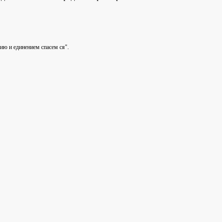
ию и единением спасем ся".