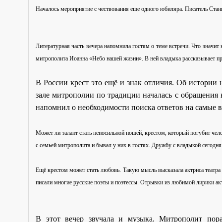
Началось мероприятие с чествования еще одного юбиляра. Писатель Стани
Литературная часть вечера напомнила гостям о теме встречи. Что значит 
митрополита Иоанна «Небо нашей жизни». В ней владыка рассказывает при
В России крест это ещё и знак отличия. Об истории 
зале митрополии по традиции началась с обращения 
напомнил о необходимости поиска ответов на самые 
Может ли талант стать непосильной ношей, крестом, который погубит че
с семьей митрополита и бывал у них в гостях. Дружбу с владыкой сегодн
Ещё крестом может стать любовь. Такую мысль высказала актриса театра
писали многие русские поэты и поэтессы. Отрывки из любимой лирики ак
В этот вечер звучала и музыка. Митрополит пор