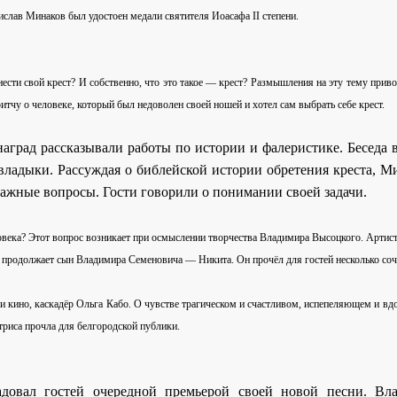
слав Минаков был удостоен медали святителя Иоасафа II степени.
нести свой крест? И собственно, что это такое — крест? Размышления на эту тему приво
тчу о человеке, который был недоволен своей ношей и хотел сам выбрать себе крест.
наград рассказывали работы по истории и фалеристике. Беседа
владыки. Рассуждая о библейской истории обретения креста, М
важные вопросы. Гости говорили о понимании своей задачи.
ловека? Этот вопрос возникает при осмыслении творчества Владимира Высоцкого.
Артист
я продолжает сын Владимира Семеновича — Никита. Он прочёл для гостей несколько соч
 и кино, каскадёр Ольга Кабо. О чувстве трагическом и счастливом, испепеляющем и 
триса прочла для белгородской публики.
адовал гостей очередной премьерой своей новой песни. Вл