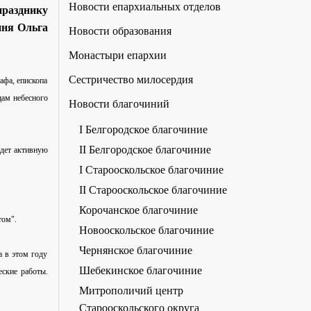
Новости епархиальных отделов
разднику
иня Ольга
Новости образования
Монастыри епархии
Сестричество милосердия
афа, епископа
щам небесного
Новости благочиний
I Белгородское благочиние
II Белгородское благочиние
едет активную
I Старооскольское благочиние
II Старооскольское благочиние
Корочанское благочиние
том".
Новооскольское благочиние
Чернянское благочиние
а в этом году
Шебекинское благочиние
еские работы.
Митрополичий центр
Старооскольского округа