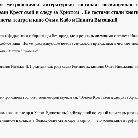
я митрополичья литературная гостиная. посвященная п
ми Крест свой и следу за Христом". Ее гостями стали княг
исты театра и кино Ольга Кабо и Никита Высоцкий.
го кафедрального собора города Белгорода, где перед святыми мощами святителя Иоас
олебное пение. Позже присутствующие имели возможность приложиться к честным мо
жией Матери "Знамение".
ования Николая II. Представитель рода семьи Романовых княгиня Ольга Николаевна в
митрополичья гостиная, тема которой звучала как "Возьми Крест свой и следуй за Хрис
дожников на пленэр в Холки. Единственный действующий пещерный монастырь регион
глашение и создали в Холках более ста этюдов и картин — это живописные и графич