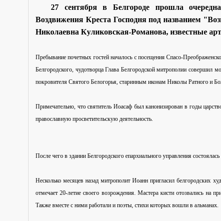
27 сентября в Белгороде прошла очередна
Воздвижения Креста Господня под названием "Возь
Николаевна Куликовская-Романова, известные арт
Пребывание почетных гостей началось с посещения Спасо-Преображенско
Белгородского, чудотворца Глава Белгородской митрополии совершил м
покровителя Святого Белогорья, старинным иконам Николы Ратного и Бо
Примечательно, что святитель Иоасаф был канонизирован в годы царств
православную просветительскую деятельность.
После чего в здании Белгородского епархиального управления состоялась 
Несколько месяцев назад митрополит Иоанн пригласил белгородских ху
отмечает 20-летие своего возрождения. Мастера кисти
отозвались
на при
Также вместе с ними работали и поэты, стихи которых вошли в альманах.