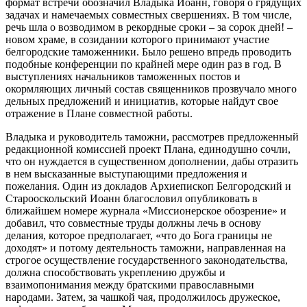
формат встречи обозначил Владыка Иоанн, говоря о грядущих
задачах и намечаемых совместных свершениях. В том числе,
речь шла о возводимом в рекордные сроки – за сорок дней! –
новом храме, в созидании которого принимают участие
белгородские таможенники. Было решено впредь проводить
подобные конференции по крайней мере один раз в год. В
выступлениях начальников таможенных постов и
окормляющих личный состав священников прозвучало много
дельных предложений и инициатив, которые найдут свое
отражение в Плане совместной работы.
Владыка и руководитель таможни, рассмотрев предложенный
редакционной комиссией проект Плана, единодушно сочли,
что он нуждается в существенном дополнении, дабы отразить
в нем высказанные выступающими предложения и
пожелания. Один из докладов Архиепископ Белгородский и
Старооскольский Иоанн благословил опубликовать в
ближайшем номере журнала «Миссионерское обозрение» и
добавил, что совместные труды должны лечь в основу
делания, которое предполагает, «что до Бога границы не
доходят» и потому деятельность таможни, направленная на
строгое осуществление государственного законодательства,
должна способствовать укреплению дружбы и
взаимопонимания между братскими православными
народами. Затем, за чашкой чая, продолжилось дружеское,