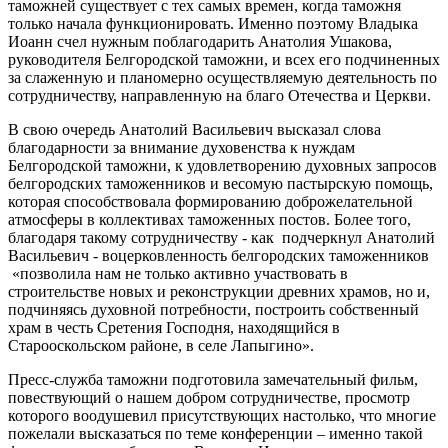
таможней существует с тех самых времен, когда таможня
только начала функционировать. Именно поэтому Владыка
Иоанн счел нужным поблагодарить Анатолия Ушакова,
руководителя Белгородской таможни, и всех его подчиненных
за слаженную и планомерно осуществляемую деятельность по
сотрудничеству, направленную на благо Отечества и Церкви.
В свою очередь Анатолий Васильевич высказал слова
благодарности за внимание духовенства к нуждам
Белгородской таможни, к удовлетворению духовных запросов
белгородских таможенников и весомую пастырскую помощь,
которая способствовала формированию доброжелательной
атмосферы в коллективах таможенных постов. Более того,
благодаря такому сотрудничеству - как подчеркнул Анатолий
Васильевич - воцерковленность белгородских таможенников
«позволила нам не только активно участвовать в
строительстве новых и реконструкции древних храмов, но и,
подчиняясь духовной потребности, построить собственный
храм в честь Сретения Господня, находящийся в
Старооскольском районе, в селе Лапыгино».
Пресс-служба таможни подготовила замечательный фильм,
повествующий о нашем добром сотрудничестве, просмотр
которого воодушевил присутствующих настолько, что многие
пожелали высказаться по теме конференции – именно такой