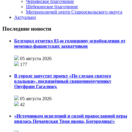
Чернянское благочиние
Шебекинское благочиние
Митрополичий центр Старооскольского округа
Актуально
Последние новости
Белгород отметил 83-ю годовщину освобождения от
немецко-фашистских захватчиков
05 августа 2026
177
В городе запустят проект «По следам святого
владыки», посвящённый священномученику
Онуфрию Гагалюку.
05 августа 2026
42
«Источником исцелений и силой православной веры
явилась Почаевская Твоя икона, Богородица!»