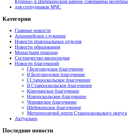
Категории
Главные новости
Архиерейское служение
Новости епархиальных отделов
Новости образования
Монастыри епархии
Сестричество милосердия
Новости благочиний
I Белгородское благочиние
II Белгородское благочиние
I Старооскольское благочиние
II Старооскольское благочиние
Корочанское благочиние
Новооскольское благочиние
Чернянское благочиние
Шебекинское благочиние
Митрополичий центр Старооскольского округа
Актуально
Последние новости