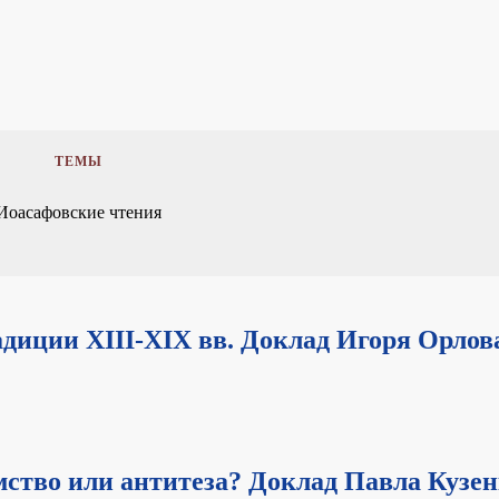
ТЕМЫ
Иоасафовские чтения
адиции XIII-XIX вв. Доклад Игоря Орлов
ство или антитеза? Доклад Павла Кузе