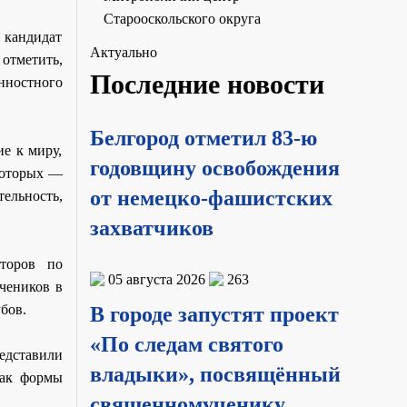
Старооскольского округа
 кандидат
Актуально
отметить,
Последние новости
енностного
Белгород отметил 83-ю
е к миру,
годовщину освобождения
которых —
от немецко-фашистских
ельность,
захватчиков
кторов по
05 августа 2026
263
чеников в
бов.
В городе запустят проект
«По следам святого
едставили
владыки», посвящённый
как формы
священномученику