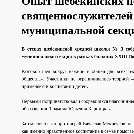
Опыт шебекинских пе
священнослужителей 
муниципальной секц
В стенах шебекинской средней школы № 3 собр
муниципальная секция в рамках больших XXIII Ио
Разговор шел вокруг важной и общей для всех те
общества». Участники не ограничивались теорией
применяют в воспитании детей.
Первыми поприветствовали собравшихся благочинный
образования Людмила Юрьевна Карницкая.
Затем слово взял протоиерей Вячеслав Мокроусов, на
как именно нравственное воспитание в семье помогае