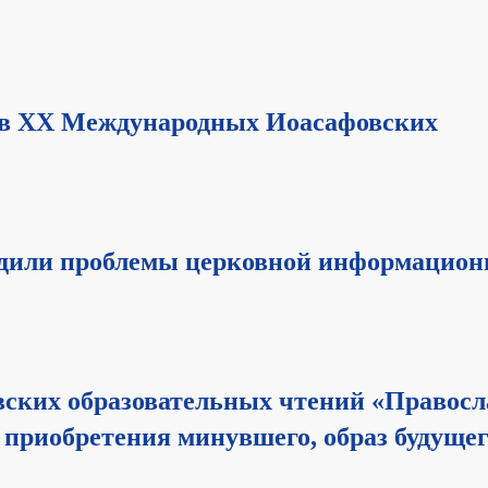
 в XX Международных Иоасафовских
удили проблемы церковной информацион
ских образовательных чтений «Правосл
и приобретения минувшего, образ будуще