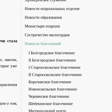
Новости епархиальных отделов
Новости образования
Монастыри епархии
Сестричество милосердия
чи стала
Новости благочиний
I Белгородское благочиние
и, школы,
II Белгородское благочиние
торые уже
I Старооскольское благочиние
II Старооскольское благочиние
Корочанское благочиние
правления
Новооскольское благочиние
Чернянское благочиние
дом о том,
Шебекинское благочиние
Митрополичий центр