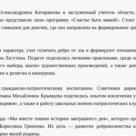
Александровна Катаржнова и заслуженный учитель области,
о представили свою программу «Счастье быть мамой». Стоит 
 гимназии для девочек, где она направлена на формирование ц
 характера, учат отличать добро от зла и формируют отношени
вна Лагутина. Педагог поделилась личными практиками, среди 
го выбора, анализ художественных произведений, а также деят
ие к религии и киноуроки.
гражданско-патриотическому воспитанию. Советники дире
тьяна Михайловна Крымцева поделились опытом вовлечения у
армия», а также в работу школьных военно-патриотических клу
ряда «Мы вместе пишем историю завтрашнего дня», которую пр
Борисовна Гриненко. Их цель — развитие добровольчества 
ории малой родины.