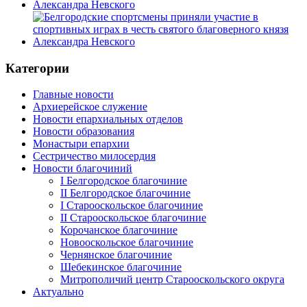
Категории
Главные новости
Архиерейское служение
Новости епархиальных отделов
Новости образования
Монастыри епархии
Сестричество милосердия
Новости благочиний
I Белгородское благочиние
II Белгородское благочиние
I Старооскольское благочиние
II Старооскольское благочиние
Корочанское благочиние
Новооскольское благочиние
Чернянское благочиние
Шебекинское благочиние
Митрополичий центр Старооскольского округа
Актуально