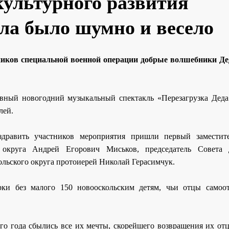
культурного развития
ла было шумно и весело
ников специальной военной операции добрые волшебники Де
вный новогодний музыкальный спектакль «Перезагрузка Деда
лей.
дравить участников мероприятия пришли первый заместит
 округа Андрей Егорович Миськов, председатель Совета 
льского округа протоиерей Николай Герасимчук.
рки без малого 150 новооскольским детям, чьи отцы самоо
го года сбылись все их мечты, скорейшего возвращения их отц