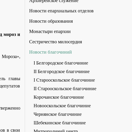
Архиерейское служение
Новости епархиальных отделов
Новости образования
Монастыри епархии
д мороз и
Сестричество милосердия
Новости благочиний
 Мороза»,
I Белгородское благочиние
II Белгородское благочиние
ель главы
I Старооскольское благочиние
депутатов
II Старооскольское благочиние
Корочанское благочиние
Новооскольское благочиние
тверженно
Чернянское благочиние
Шебекинское благочиние
ов в свои
Митрополичий центр