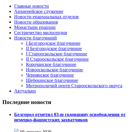
Главные новости
Архиерейское служение
Новости епархиальных отделов
Новости образования
Монастыри епархии
Сестричество милосердия
Новости благочиний
I Белгородское благочиние
II Белгородское благочиние
I Старооскольское благочиние
II Старооскольское благочиние
Корочанское благочиние
Новооскольское благочиние
Чернянское благочиние
Шебекинское благочиние
Митрополичий центр Старооскольского округа
Актуально
Последние новости
Белгород отметил 83-ю годовщину освобождения от
немецко-фашистских захватчиков
05 августа 2026