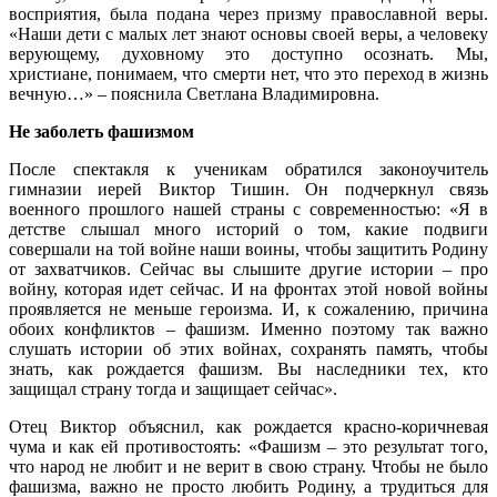
восприятия, была подана через призму православной веры.
«Наши дети с малых лет знают основы своей веры, а человеку
верующему, духовному это доступно осознать. Мы,
христиане, понимаем, что смерти нет, что это переход в жизнь
вечную…» – пояснила Светлана Владимировна.
Не заболеть фашизмом
После спектакля к ученикам обратился законоучитель
гимназии иерей Виктор Тишин. Он подчеркнул связь
военного прошлого нашей страны с современностью: «Я в
детстве слышал много историй о том, какие подвиги
совершали на той войне наши воины, чтобы защитить Родину
от захватчиков. Сейчас вы слышите другие истории – про
войну, которая идет сейчас. И на фронтах этой новой войны
проявляется не меньше героизма. И, к сожалению, причина
обоих конфликтов – фашизм. Именно поэтому так важно
слушать истории об этих войнах, сохранять память, чтобы
знать, как рождается фашизм. Вы наследники тех, кто
защищал страну тогда и защищает сейчас».
Отец Виктор объяснил, как рождается красно-коричневая
чума и как ей противостоять: «Фашизм – это результат того,
что народ не любит и не верит в свою страну. Чтобы не было
фашизма, важно не просто любить Родину, а трудиться для