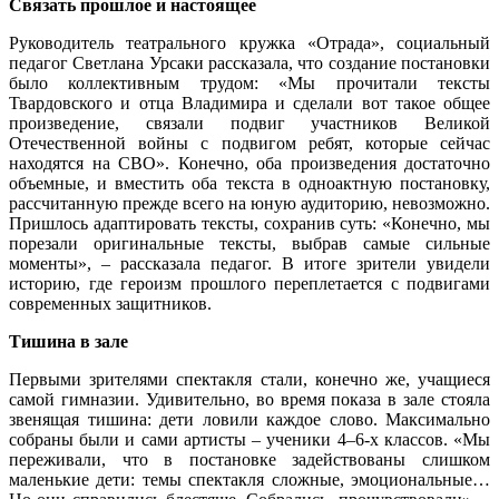
Связать прошлое и настоящее
Руководитель театрального кружка «Отрада», социальный
педагог Светлана Урсаки рассказала, что создание постановки
было коллективным трудом: «Мы прочитали тексты
Твардовского и отца Владимира и сделали вот такое общее
произведение, связали подвиг участников Великой
Отечественной войны с подвигом ребят, которые сейчас
находятся на СВО». Конечно, оба произведения достаточно
объемные, и вместить оба текста в одноактную постановку,
рассчитанную прежде всего на юную аудиторию, невозможно.
Пришлось адаптировать тексты, сохранив суть: «Конечно, мы
порезали оригинальные тексты, выбрав самые сильные
моменты», – рассказала педагог. В итоге зрители увидели
историю, где героизм прошлого переплетается с подвигами
современных защитников.
Тишина в зале
Первыми зрителями спектакля стали, конечно же, учащиеся
самой гимназии. Удивительно, во время показа в зале стояла
звенящая тишина: дети ловили каждое слово. Максимально
собраны были и сами артисты – ученики 4–6-х классов. «Мы
переживали, что в постановке задействованы слишком
маленькие дети: темы спектакля сложные, эмоциональные…