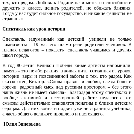
тех, кто рядом. Любовь к Родине начинается со способности
дружить в классе, ценить родителей, не обижать близких.
Тогда у нас будет сильное государство, и никакие фашисты не
страшны».
Спектакль как урок истории
Спектакль, задуманный как детский, увидели не только
гимназисты – 19 мая его посмотрели родители учеников. В
планах педагогов – показать спектакль учащимся и других
школ города.
В год 80-летия Великой Победы юные артисты напомнили:
память – это не абстракция, а живая нить, сотканная из уроков
истории, веры и повседневной заботы о тех, кто рядом. Как
сказал отец Виктор: «Слова правды и любви, слезы боли и
горечи, радостный смех над русским простором – без этого
наша жизнь не имеет смысла». Благодаря этому спектаклю и
вообще активной и всесторонней работе педагогов эти
смыслы действительно становятся понятны и близки детским
сердцам. Для них война и подвиг уже не страницы учебника,
а часть общего великого прошлого и настоящего.
Юлия Зиновьева