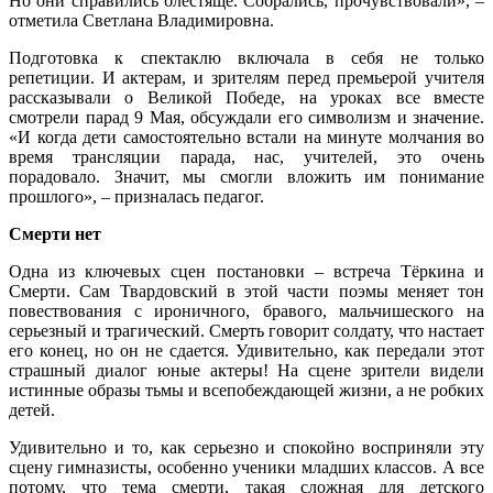
Но они справились блестяще. Собрались, прочувствовали», –
отметила Светлана Владимировна.
Подготовка к спектаклю включала в себя не только
репетиции. И актерам, и зрителям перед премьерой учителя
рассказывали о Великой Победе, на уроках все вместе
смотрели парад 9 Мая, обсуждали его символизм и значение.
«И когда дети самостоятельно встали на минуте молчания во
время трансляции парада, нас, учителей, это очень
порадовало. Значит, мы смогли вложить им понимание
прошлого», – призналась педагог.
Смерти нет
Одна из ключевых сцен постановки – встреча Тёркина и
Смерти. Сам Твардовский в этой части поэмы меняет тон
повествования с ироничного, бравого, мальчишеского на
серьезный и трагический. Смерть говорит солдату, что настает
его конец, но он не сдается. Удивительно, как передали этот
страшный диалог юные актеры! На сцене зрители видели
истинные образы тьмы и всепобеждающей жизни, а не робких
детей.
Удивительно и то, как серьезно и спокойно восприняли эту
сцену гимназисты, особенно ученики младших классов. А все
потому, что тема смерти, такая сложная для детского