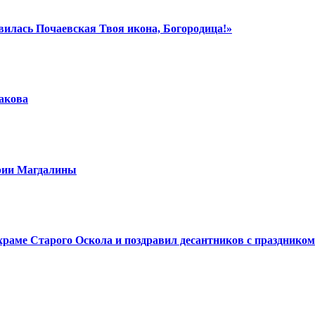
вилась Почаевская Твоя икона, Богородица!»
шакова
арии Магдалины
аме Старого Оскола и поздравил десантников с праздником