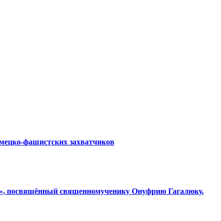
емецко-фашистских захватчиков
ки», посвящённый священномученику Онуфрию Гагалюку.