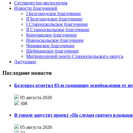
Сестричество милосердия
Новости благочиний
I Белгородское благочиние
II Белгородское благочиние
I Старооскольское благочиние
II Старооскольское благочиние
Корочанское благочиние
Новооскольское благочиние
Чернянское благочиние
Шебекинское благочиние
Митрополичий центр Старооскольского округа
Актуально
Последние новости
Белгород отметил 83-ю годовщину освобождения от н
05 августа 2026
308
В городе запустят проект «По следам святого влады
05 августа 2026