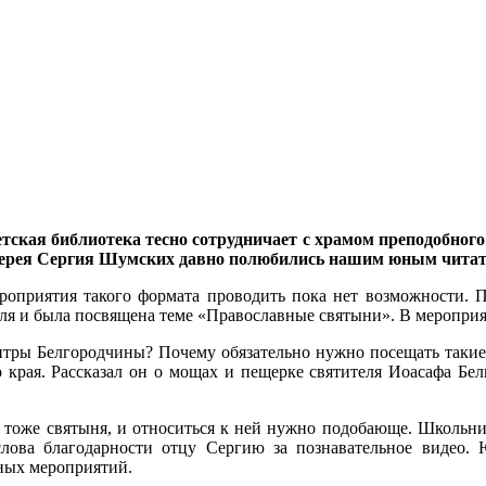
етская библиотека тесно сотрудничает с храмом преподобно
оиерея Сергия Шумских давно полюбились нашим юным читат
ероприятия такого формата проводить пока нет возможности. П
раля и была посвящена теме «Православные святыни». В меропри
нтры Белгородчины? Почему обязательно нужно посещать такие 
 края. Рассказал он о мощах и пещерке святителя Иоасафа Бе
то тоже святыня, и относиться к ней нужно подобающе. Школьн
лова благодарности отцу Сергию за познавательное видео. 
ных мероприятий.