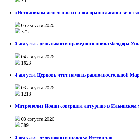
73
«Источником исцелений и силой православной веры я
05 августа 2026
375
5 августа - день памяти праведного воина Феодора У
04 августа 2026
1623
4 августа Церковь чтит память равноапостольной М
03 августа 2026
1218
Митрополит Иоанн совершил литургию в Ильинском хр
03 августа 2026
389
3 августа - день памяти пророка Иезекииля