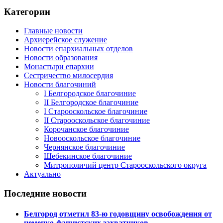
Категории
Главные новости
Архиерейское служение
Новости епархиальных отделов
Новости образования
Монастыри епархии
Сестричество милосердия
Новости благочиний
I Белгородское благочиние
II Белгородское благочиние
I Старооскольское благочиние
II Старооскольское благочиние
Корочанское благочиние
Новооскольское благочиние
Чернянское благочиние
Шебекинское благочиние
Митрополичий центр Старооскольского округа
Актуально
Последние новости
Белгород отметил 83-ю годовщину освобождения от
немецко-фашистских захватчиков