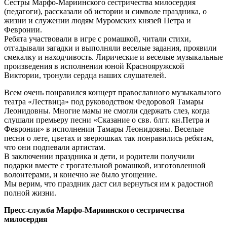
Сестры Марфо-Мариинского сестричества милосердия
(педагоги), рассказали об истории и символе праздника, о
жизни и служении людям Муромских князей Петра и
Февронии.
Ребята участвовали в игре с ромашкой, читали стихи,
отгадывали загадки и выполняли веселые задания, проявили
смекалку и находчивость. Лирические и веселые музыкальные
произведения в исполнении юной Краснояружской
Виктории, тронули сердца наших слушателей.
Всем очень понравился концерт православного музыкального
театра «Лествица» под руководством Федоровой Тамары
Леонидовны. Многие мамы не смогли сдержать слез, когда
слушали премьеру песни «Сказание о свв. блгг. кн.Петра и
Февронии» в исполнении Тамары Леонидовны. Веселые
песни о лете, цветах и зверюшках так понравились ребятам,
что они подпевали артистам.
В заключении праздника и дети, и родители получили
подарки вместе с трогательной ромашкой, изготовленной
волонтерами, и конечно же было угощение.
Мы верим, что праздник даст сил вернуться им к радостной
полной жизни.
Пресс-служба Марфо-Мариинского сестричества
милосердия