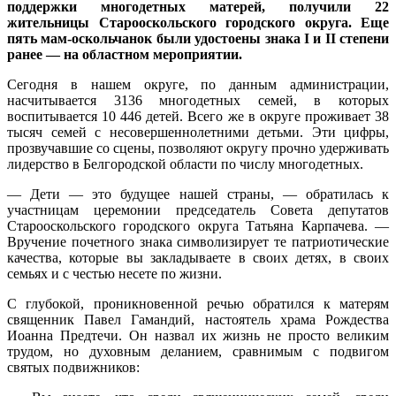
поддержки многодетных матерей, получили 22
жительницы Старооскольского городского округа. Еще
пять мам-оскольчанок были удостоены знака I и II степени
ранее — на областном мероприятии.
Сегодня в нашем округе, по данным администрации,
насчитывается 3136 многодетных семей, в которых
воспитывается 10 446 детей. Всего же в округе проживает 38
тысяч семей с несовершеннолетними детьми. Эти цифры,
прозвучавшие со сцены, позволяют округу прочно удерживать
лидерство в Белгородской области по числу многодетных.
— Дети — это будущее нашей страны, — обратилась к
участницам церемонии председатель Совета депутатов
Старооскольского городского округа Татьяна Карпачева. —
Вручение почетного знака символизирует те патриотические
качества, которые вы закладываете в своих детях, в своих
семьях и с честью несете по жизни.
С глубокой, проникновенной речью обратился к матерям
священник Павел Гамандий, настоятель храма Рождества
Иоанна Предтечи. Он назвал их жизнь не просто великим
трудом, но духовным деланием, сравнимым с подвигом
святых подвижников: