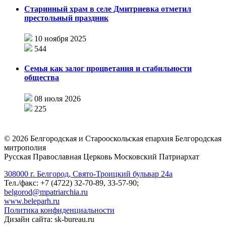
Старинный храм в селе Дмитриевка отметил
престольный праздник
10 ноября 2025
544
Семья как залог процветания и стабильности
общества
08 июля 2026
225
©
2026
Белгородская и Старооскольская епархия Белгородская
митрополия
Русская Православная Церковь Московский Патриархат
308000 г. Белгород, Свято-Троицкий бульвар 24а
Тел./факс: +7 (4722) 32-70-89, 33-57-90;
belgorod@mpatriarchia.ru
www.beleparh.ru
Политика конфиденциальности
Дизайн сайта: sk-bureau.ru