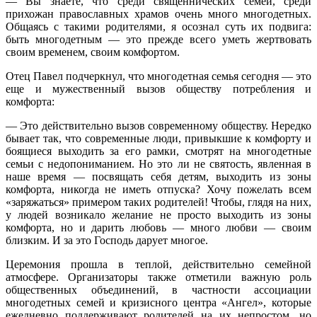
— Вы знаете, что среди священнических семей, среди
прихожан православных храмов очень много многодетных.
Общаясь с такими родителями, я осознал суть их подвига:
быть многодетным — это прежде всего уметь жертвовать
своим временем, своим комфортом.
Отец Павел подчеркнул, что многодетная семья сегодня — это
еще и мужественный вызов обществу потребления и
комфорта:
— Это действительно вызов современному обществу. Нередко
бывает так, что современные люди, привыкшие к комфорту и
боящиеся выходить за его рамки, смотрят на многодетные
семьи с недопониманием. Но это ли не святость, явленная в
наше время — посвящать себя детям, выходить из зоны
комфорта, никогда не иметь отпуска? Хочу пожелать всем
«заряжаться» примером таких родителей! Чтобы, глядя на них,
у людей возникало желание не просто выходить из зоны
комфорта, но и дарить любовь — много любви — своим
близким. И за это Господь дарует многое.
Церемония прошла в теплой, действительно семейной
атмосфере. Организаторы также отметили важную роль
общественных объединений, в частности ассоциации
многодетных семей и кризисного центра «Ангел», которые
ежедневно поддерживают родителей на их непростом, но