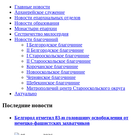
Главные новости
Архиерейское служение
Новости епархиальных отделов
Новости образования
Монастыри епархии
Сестричество милосердия
Новости благочиний
I Белгородское благочиние
II Белгородское благочиние
I Старооскольское благочиние
II Старооскольское благочиние
Корочанское благочиние
Новооскольское благочиние
Чернянское благочиние
Шебекинское благочиние
Митрополичий центр Старооскольского округа
Актуально
Последние новости
Белгород отметил 83-ю годовщину освобождения от
немецко-фашистских захватчиков