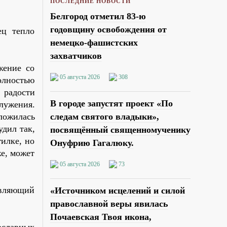
ПОСЛЕДНИЕ НОВОСТИ
Белгород отметил 83-ю
годовщину освобождения от
ец тепло
немецко-фашистских
захватчиков
жение со
05 августа 2026
308
полностью
 радости
В городе запустят проект «По
лужения.
сложилась
следам святого владыки»,
удил так,
посвящённый священномученику
гилке, но
Онуфрию Гагалюку.
же, может
05 августа 2026
73
авляющий
«Источником исцелений и силой
православной веры явилась
Почаевская Твоя икона,
ославных