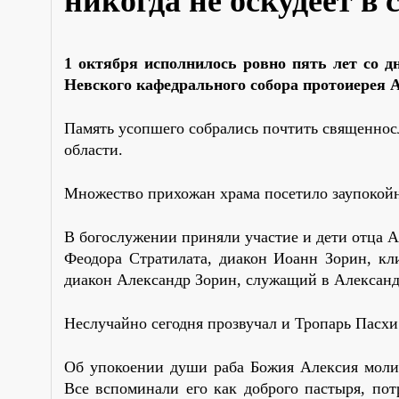
никогда не оскудеет в 
1 октября исполнилось ровно пять лет со д
Невского кафедрального собора протоиерея 
Память усопшего собрались почтить священносл
области.
Множество прихожан храма посетило заупокой
В богослужении приняли участие и дети отца А
Феодора Стратилата, диакон Иоанн Зорин, кли
диакон Александр Зорин, служащий в Александ
Неслучайно сегодня прозвучал и Тропарь Пасхи
Об упокоении души раба Божия Алексия молил
Все вспоминали его как доброго пастыря, по