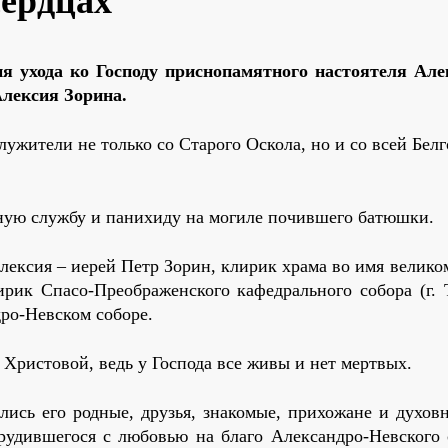
сердцах
ня ухода ко Господу приснопамятного настоятеля Але
Алексия Зорина.
ужители не только со Старого Оскола, но и со всей Бел
ную службу и панихиду на могиле почившего батюшки.
лексия – иерей Петр Зорин, клирик храма во имя велик
рик Спасо-Преображенского кафедрального собора (г. Т
ро-Невском соборе.
 Христовой, ведь у Господа все живы и нет мертвых.
ись его родные, друзья, знакомые, прихожане и духовн
трудившегося с любовью на благо Александро-Невского 