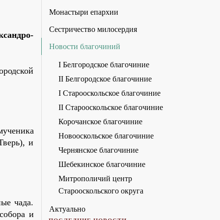
Монастыри епархии
Сестричество милосердия
ксандро-
Новости благочиний
I Белгородское благочиние
городской
II Белгородское благочиние
I Старооскольское благочиние
II Старооскольское благочиние
Корочанское благочиние
омученика
Новооскольское благочиние
верь), и
Чернянское благочиние
Шебекинское благочиние
Митрополичий центр
Старооскольского округа
ые чада.
Актуально
собора и