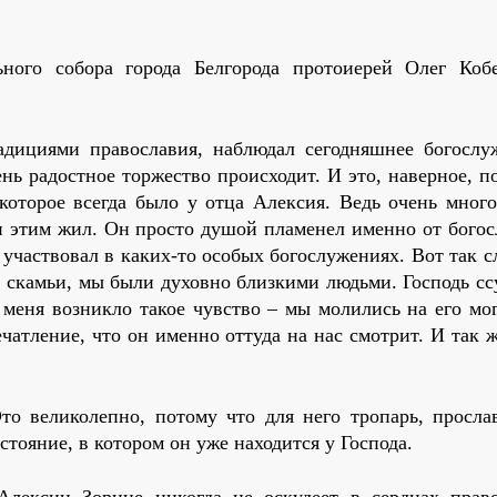
ьного собора города Белгорода протоиерей Олег Коб
адициями православия, наблюдал сегодняшнее богослу
ень радостное торжество происходит. И это, наверное, 
которое всегда было у отца Алексия. Ведь очень много
 этим жил. Он просто душой пламенел именно от богос
 участвовал в каких-то особых богослужениях. Вот так 
й скамьи, мы были духовно близкими людьми. Господь сс
 меня возникло такое чувство – мы молились на его мо
ечатление, что он именно оттуда на нас смотрит. И так 
Это великолепно, потому что для него тропарь, просл
стояние, в котором он уже находится у Господа.
 Алексии Зорине никогда не оскудеет в сердцах прав