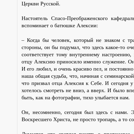
Церкви Русской.
Настоятель Спасо-Преображенского кафедрал
вспоминает о батюшке Алексии:
– Когда бы человек, который не знаком с тр
стороны, он бы подумал, что здесь какое-то оч
соответствует тому внутреннему настроению, 
отцу Алексию приносило именно служение. Он
И его любил, и очень красиво пел, и постоянно
наша общая судьба, что, начиная с семинарско
что призвал отца Алексия к Себе. И сегодня у
хотелось смотреть не вниз, а вверх. И было вп
быть, как на фотографии, тихо улыбается нам.
Он, несомненно, сегодня был здесь с нами. 
Воскресшего Христа, не просто тропарь, а то со
Думается, что светлая память о протоиерее