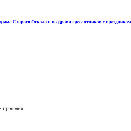
аме Старого Оскола и поздравил десантников с праздником
 митрополия