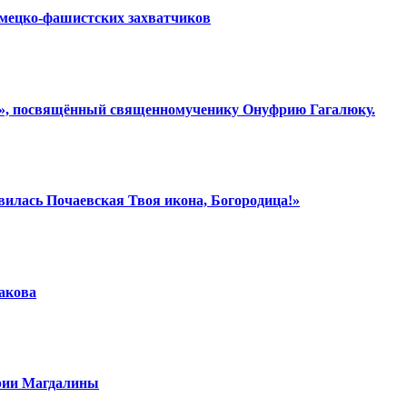
емецко-фашистских захватчиков
ки», посвящённый священномученику Онуфрию Гагалюку.
вилась Почаевская Твоя икона, Богородица!»
шакова
арии Магдалины