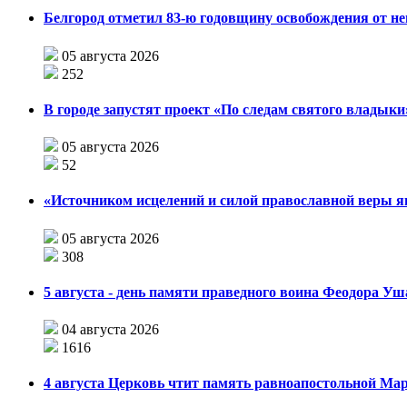
Белгород отметил 83-ю годовщину освобождения от н
05 августа 2026
252
В городе запустят проект «По следам святого влады
05 августа 2026
52
«Источником исцелений и силой православной веры я
05 августа 2026
308
5 августа - день памяти праведного воина Феодора У
04 августа 2026
1616
4 августа Церковь чтит память равноапостольной М