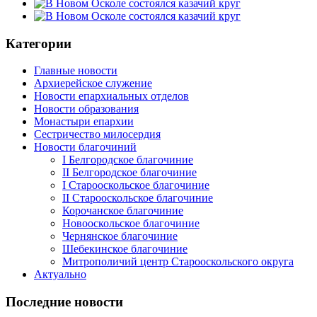
Категории
Главные новости
Архиерейское служение
Новости епархиальных отделов
Новости образования
Монастыри епархии
Сестричество милосердия
Новости благочиний
I Белгородское благочиние
II Белгородское благочиние
I Старооскольское благочиние
II Старооскольское благочиние
Корочанское благочиние
Новооскольское благочиние
Чернянское благочиние
Шебекинское благочиние
Митрополичий центр Старооскольского округа
Актуально
Последние новости