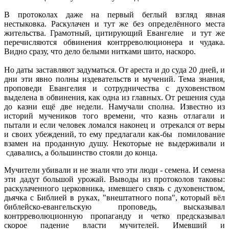
В протоколах даже на первый беглый взгляд явная
нестыковка. Раскулачен и тут же без определённого места
жительства. Грамотный, цитирующий Евангелие и тут же
перечисляются обвинения контрреволюционера и чудака.
Видно сразу, что дело белыми нитками шито, наскоро.
Но даты заставляют задуматься. От ареста и до суда 20 дней, и
дни эти явно полны издевательств и мучений. Тема знания,
проповеди Евангелия и сотрудничества с духовенством
выделена в обвинения, как одна из главных. От решения суда
до казни ещё две недели. Намучали сполна. Известно из
историй мучеников того времени, что казнь отлагали и
пытали и если человек ломался наконец и отрекался от веры
и своих убеждений, то ему предлагали как-бы помилование
взамен на проданную душу. Некоторые не выдерживали и
сдавались, а большинство стояли до конца.
Мучители убивали и не знали что эти люди - семена. И семена
эти дадут большой урожай. Выводы из протоколов таковы:
раскулаченного церковника, имевшего связь с духовенством,
дьячка с Библией в руках, "внештатного попа", который вёл
библейско-евангельскую проповедь, высказывал
контрреволюционную пропаганду и четко предсказывал
скорое падение власти мучителей. Имевший и