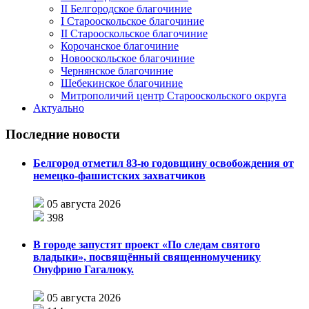
II Белгородское благочиние
I Старооскольское благочиние
II Старооскольское благочиние
Корочанское благочиние
Новооскольское благочиние
Чернянское благочиние
Шебекинское благочиние
Митрополичий центр Старооскольского округа
Актуально
Последние новости
Белгород отметил 83-ю годовщину освобождения от
немецко-фашистских захватчиков
05 августа 2026
398
В городе запустят проект «По следам святого
владыки», посвящённый священномученику
Онуфрию Гагалюку.
05 августа 2026