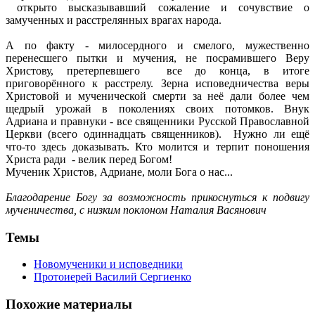
открыто высказывавший сожаление и сочувствие о
замученных и расстрелянных врагах народа.
А по факту - милосердного и смелого, мужественно
перенесшего пытки и мучения, не посрамившего Веру
Христову, претерпевшего все до конца, в итоге
приговорённого к расстрелу. Зерна исповедничества веры
Христовой и мученической смерти за неё дали более чем
щедрый урожай в поколениях своих потомков. Внук
Адриана и правнуки - все священники Русской Православной
Церкви (всего одиннадцать священников). Нужно ли ещё
что-то здесь доказывать. Кто молится и терпит поношения
Христа ради - велик перед Богом!
Мученик Христов, Адриане, моли Бога о нас...
Благодарение Богу за возможность прикоснуться к подвигу
мученичества, с низким поклоном Наталия Васянович
Темы
Новомученики и исповедники
Протоиерей Василий Сергиенко
Похожие материалы