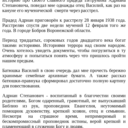
Историю про своего славного прадеда Петрунина Адриана
Степановича, поведал мне однажды отец Василий, как раз на
кануне его мученической смерти через расстрел.
Прадед Адриан приговорён к расстрелу 28 января 1938 года.
Расстрелян спустя две недели мучений 12 февраля того же
года. В городе Бобров Воронежской области.
Период тридцатых, сороковых годов двадцатого века богат
такими историями. Историями террора над своим народом.
Очень хотелось увидеть документы, чтобы погрузиться в ту
атмосферу и попытаться понять через что пришлось пройти
нашим предкам.
Батюшка Василий в свою очередь дал мне прочесть бережно
хранимые семейные архивные бумаги. А также рассказ
батюшки-правнука сформировал достаточно полную картину
для повествования.
Адриан Степанович - воспитанный в благочестии своими
родителями, Богом одаренный, грамотный, не выпускавший
Библию из рук, проповедник Евангелия, неутомимый
помощник духовенству, крепкий хозяин, отец и семьянин.
Несмотря на страшное время, непримиримый и
бескомпромиссный проповедник истины, верой крепкий и
пламенеющий в служении Богу и людям.