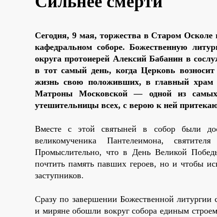
Сильнее смерти
Сегодня, 9 мая, торжества в Старом Осколе
кафедральном соборе. Божественную литур
округа протоиерей Алексий Бабанин в сослу
в тот самый день, когда Церковь возносит
жизнь свою положивших, в главный храм 
Матроны Московской — одной из самых
утешительницы всех, с верою к ней притека
Вместе с этой святыней в собор были дос
великомученика Пантелеимона, святител
Промыслительно, что в День Великой Победы
почтить память павших героев, но и чтобы и
заступников.
Сразу по завершении Божественной литургии с
и миряне обошли вокруг собора единым строем