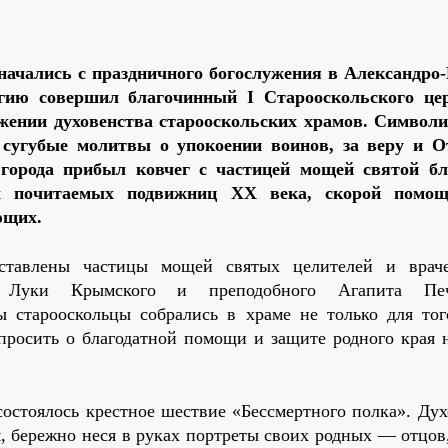
 начались с праздничного богослужения в Александро
гию совершил благочинный I Старооскольского це
жении духовенства старооскольских храмов. Символи
 сугубые молитвы о упокоении воинов, за веру и О
города прибыл ковчег с частицей мощей святой б
 почитаемых подвижниц XX века, скорой помо
ющих.
тавлены частицы мощей святых целителей и враче
я Луки Крымского и преподобного Агапита Пече
 старооскольцы собрались в храме не только для тог
спросить о благодатной помощи и защите родного края 
остоялось крестное шествие «Бессмертного полка». Дух
, бережно неся в руках портреты своих родных — отцов,