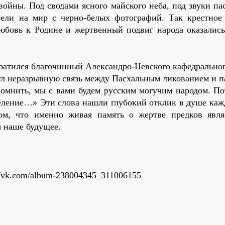
войны. Под сводами ясного майского неба, под звуки па
рели на мир с черно-белых фотографий. Так крестное
юбовь к Родине и жертвенный подвиг народа оказались
атился благочинный Александро-Невского кафедральног
ул неразрывную связь между Пасхальным ликованием и п
помнить, мы с вами будем русским могучим народом. По
селение…» Эти слова нашли глубокий отклик в душе каж
ом, что именно живая память о жертве предков явля
 наше будущее.
//vk.com/album-238004345_311006155