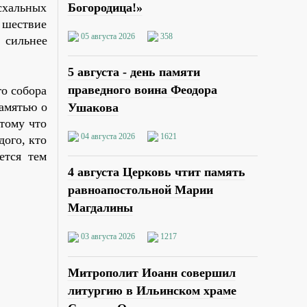
схальных
Богородица!»
 шествие
05 августа 2026
358
 сильнее
5 августа - день памяти
праведного воина Феодора
о собора
амятью о
Ушакова
тому что
04 августа 2026
1621
дого, кто
ется тем
4 августа Церковь чтит память
равноапостольной Марии
Магдалины
03 августа 2026
1217
Митрополит Иоанн совершил
литургию в Ильинском храме