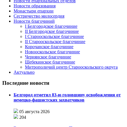
Новости епархиальных отделов
Новости образования
Монастыри епархии
Сестричество милосердия
Новости благочиний
I Белгородское благочиние
II Белгородское благочиние
I Старооскольское благочиние
II Старооскольское благочиние
Корочанское благочиние
Новооскольское благочиние
Чернянское благочиние
Шебекинское благочиние
Митрополичий центр Старооскольского округа
Актуально
Последние новости
Белгород отметил 83-ю годовщину освобождения от
немецко-фашистских захватчиков
05 августа 2026
204