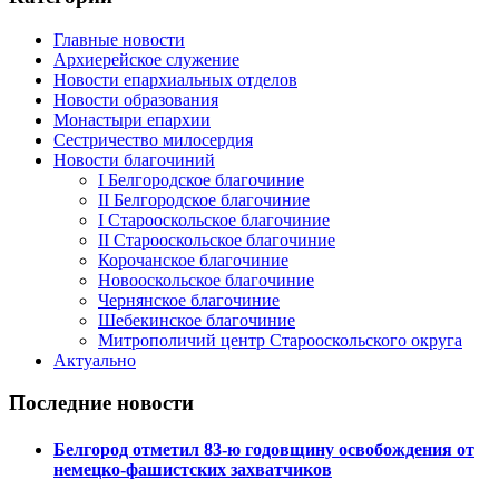
Главные новости
Архиерейское служение
Новости епархиальных отделов
Новости образования
Монастыри епархии
Сестричество милосердия
Новости благочиний
I Белгородское благочиние
II Белгородское благочиние
I Старооскольское благочиние
II Старооскольское благочиние
Корочанское благочиние
Новооскольское благочиние
Чернянское благочиние
Шебекинское благочиние
Митрополичий центр Старооскольского округа
Актуально
Последние новости
Белгород отметил 83-ю годовщину освобождения от
немецко-фашистских захватчиков