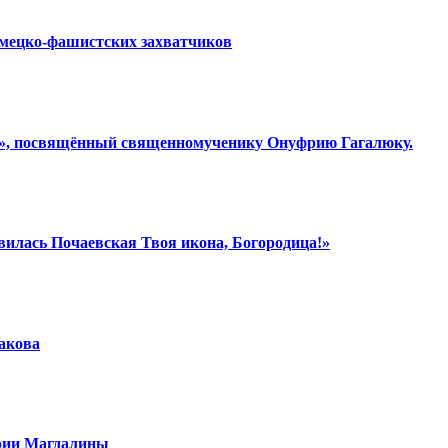
емецко-фашистских захватчиков
ки», посвящённый священномученику Онуфрию Гагалюку.
вилась Почаевская Твоя икона, Богородица!»
шакова
арии Магдалины