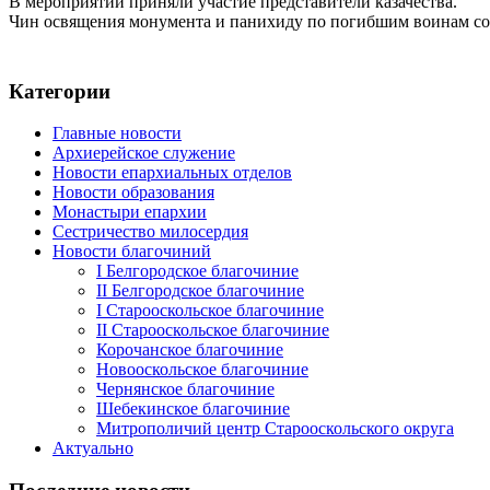
В мероприятии приняли участие представители казачества.
Чин освящения монумента и панихиду по погибшим воинам сове
Категории
Главные новости
Архиерейское служение
Новости епархиальных отделов
Новости образования
Монастыри епархии
Сестричество милосердия
Новости благочиний
I Белгородское благочиние
II Белгородское благочиние
I Старооскольское благочиние
II Старооскольское благочиние
Корочанское благочиние
Новооскольское благочиние
Чернянское благочиние
Шебекинское благочиние
Митрополичий центр Старооскольского округа
Актуально