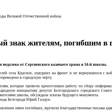
ый знак жителям, погибшим в 
и недалеко от Сергиевского казачьего храма и 34-й школы.
телей села Красное, ушедших на фронт и не вернувшихся с в
переведено в городскую черту.
лям, которые провели кропотливую работу по сбору информа
ародную инициативу депутат Белгородского городского Совета
авателями школы, обсуждала эскизы будущего монумента.
рода Белгорода Юрий Галдун.
овлении имен погибших, вручили благодарственные письма адм