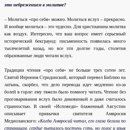
это небрежением в молитве?
– Молиться «про себя» можно. Молиться вслух – прекрасно.
И вообще молиться – это чудесно. Для христианина молитва
как воздух. Интересно, что ваш вопрос имеет серьезный
исторический бекграунд: письменность появилась много
тысячелетий назад, но все эти долгие годы, столетия
образованные люди читали вслух.
Традиции чтения «про себя» не больше трех сотен лет.
Святой Иероним Стридонский, который перевел Библию на
латынь, скорбел, что дело перевода идет медленно из-за
болей в горле: ему тяжело было помногу читать. Чтение без
проговаривания вслух было диковинкой и даже считалось
странностью. В своей «Исповеди» блаженный Августин
описывает привычки святителя Амвросия
Медиоланского:
«Когда Амвросий читал, его глаза бегали по
страницам, сердце пыталось постичь суть, но голос и язык