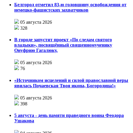
Белгород отметил 83-ю годовщину освобождения от
немецко-фашистских захватчиков
05 августа 2026
328
В городе запустят проект «По следам святого
владыки», посвящённый священномученику
Онуфрию Гагалюку.
05 августа 2026
76
«Источником исцелений и силой православной веры
явилась Почаевская Твоя икона, Богородица!»
05 августа 2026
398
5 августа - день памяти праведного воина Феодора
Ушакова