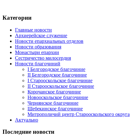
Категории
Главные новости
Архиерейское служение
Новости епархиальных отделов
Новости образования
Монастыри епархии
Сестричество милосердия
Новости благочиний
I Белгородское благочиние
II Белгородское благочиние
I Старооскольское благочиние
II Старооскольское благочиние
Корочанское благочиние
Новооскольское благочиние
Чернянское благочиние
Шебекинское благочиние
Митрополичий центр Старооскольского округа
Актуально
Последние новости