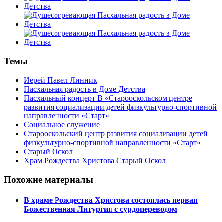
Темы
Иерей Павел Линник
Пасхальная радость в Доме Детства
Пасхальный концерт В «Старооскольском центре
развития социализации детей физкультурно-спортивной
направленности «Старт»
Социальное служение
Старооскольский центр развития социализации детей
физкультурно-спортивной направленности «Старт»
Старый Оскол
Храм Рождества Христова Старый Оскол
Похожие материалы
В храме Рождества Христова состоялась первая
Божественная Литургия с сурдопереводом