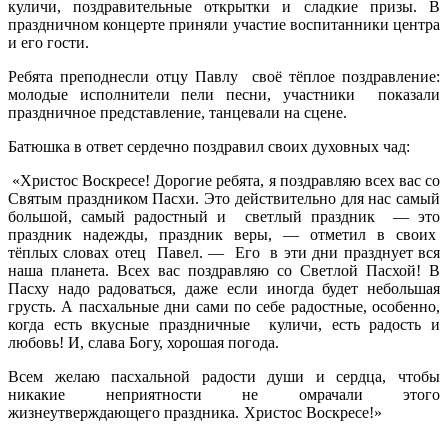
куличи, поздравительные открытки и сладкие призы. В
праздничном концерте приняли участие воспитанники центра
и его гости.
Ребята преподнесли отцу Павлу своё тёплое поздравление:
молодые исполнители пели песни, участники показали
праздничное представление, танцевали на сцене.
Батюшка в ответ сердечно поздравил своих духовных чад:
«Христос Воскресе! Дорогие ребята, я поздравляю всех вас со
Святым праздником Пасхи. Это действительно для нас самый
большой, самый радостный и светлый праздник — это
праздник надежды, праздник веры, — отметил в своих
тёплых словах отец Павел. — Его в эти дни празднует вся
наша планета. Всех вас поздравляю со Светлой Пасхой! В
Пасху надо радоваться, даже если иногда будет небольшая
грусть. А пасхальные дни сами по себе радостные, особенно,
когда есть вкусные праздничные куличи, есть радость и
любовь! И, слава Богу, хорошая погода.
Всем желаю пасхальной радости души и сердца, чтобы
никакие неприятности не омрачали этого
жизнеутверждающего праздника. Христос Воскресе!»