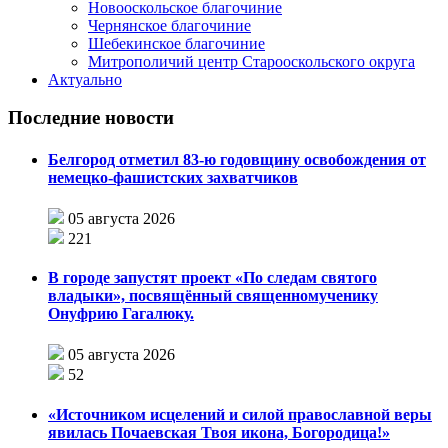
Новооскольское благочиние
Чернянское благочиние
Шебекинское благочиние
Митрополичий центр Старооскольского округа
Актуально
Последние новости
Белгород отметил 83-ю годовщину освобождения от
немецко-фашистских захватчиков
05 августа 2026
221
В городе запустят проект «По следам святого
владыки», посвящённый священномученику
Онуфрию Гагалюку.
05 августа 2026
52
«Источником исцелений и силой православной веры
явилась Почаевская Твоя икона, Богородица!»