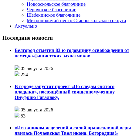
Новооскольское благочиние
Чернянское благочиние
Шебекинское благочиние
Митрополичий центр Старооскольского округа
Актуально
Последние новости
Белгород отметил 83-ю годовщину освобождения от
немецко-фашистских захватчиков
05 августа 2026
254
В городе запустят проект «По следам святого
владыки», посвящённый священномученику
Онуфрию Гагалюку.
05 августа 2026
53
«Источником исцелений и силой православной веры
явилась Почаевская Твоя икона, Богородица!»