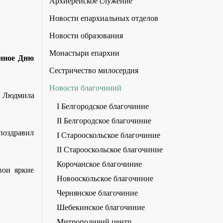
Архиерейское служение
Новости епархиальных отделов
Новости образования
Монастыри епархии
ённое Дню
Сестричество милосердия
Новости благочиний
и Людмила
I Белгородское благочиние
II Белгородское благочиние
оздравил
I Старооскольское благочиние
II Старооскольское благочиние
Корочанское благочиние
вои яркие
Новооскольское благочиние
Чернянское благочиние
Шебекинское благочиние
Митрополичий центр