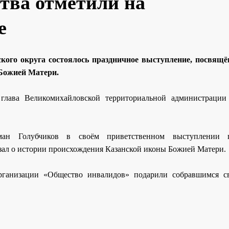
ства отметили на
е
ского округа состоялось праздничное выступление, посвящ
 Божией Матери.
 глава Великомихайловской территориальной администраци
оман Голубчиков в своём приветственном выступлении п
зал о истории происхождения Казанской иконы Божией Матери.
рганизации «Общество инвалидов» подарили собравшимся с