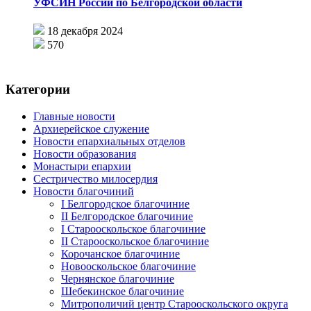
УФСИН России по Белгородской области
18 декабря 2024
570
Категории
Главные новости
Архиерейское служение
Новости епархиальных отделов
Новости образования
Монастыри епархии
Сестричество милосердия
Новости благочиний
I Белгородское благочиние
II Белгородское благочиние
I Старооскольское благочиние
II Старооскольское благочиние
Корочанское благочиние
Новооскольское благочиние
Чернянское благочиние
Шебекинское благочиние
Митрополичий центр Старооскольского округа