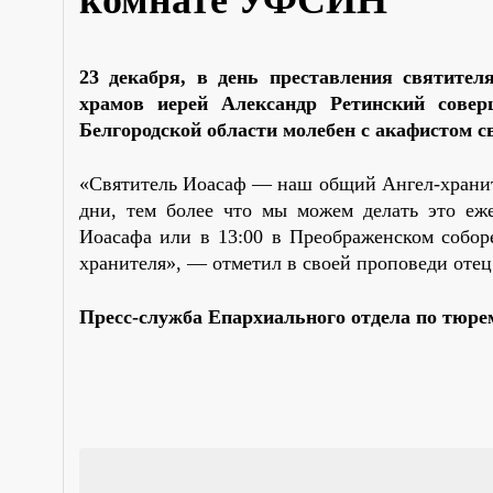
23 декабря
,
в день преставления святителя
храмов иерей Александр Ретинский сове
Белгородской области молебен с акафистом 
«
Святитель Иоасаф
—
наш общий Ангел-храните
дни, тем более что мы можем делать это еже
Иоасафа или
в
13:00 в Преображенском собор
хранителя
»
,
—
отметил в своей проповеди отец
Пресс-служба Епархиального отдела по тюр