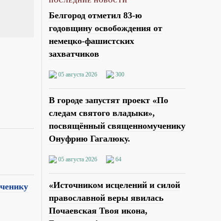
ПОСЛЕДНИЕ НОВОСТИ
Белгород отметил 83-ю
годовщину освобождения от
немецко-фашистских
захватчиков
05 августа 2026
300
В городе запустят проект «По
следам святого владыки»,
посвящённый священномученику
Онуфрию Гагалюку.
05 августа 2026
64
«Источником исцелений и силой
ученику
православной веры явилась
Почаевская Твоя икона,