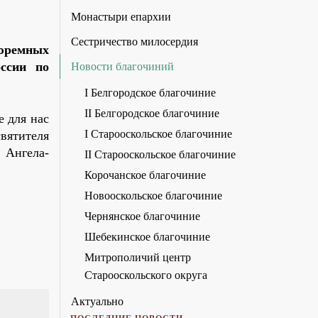
Монастыри епархии
Сестричество милосердия
тюремных
ссии по
Новости благочиний
I Белгородское благочиние
II Белгородское благочиние
 для нас
I Старооскольское благочиние
вятителя
 Ангела-
II Старооскольское благочиние
Корочанское благочиние
Новооскольское благочиние
Чернянское благочиние
Шебекинское благочиние
Митрополичий центр
Старооскольского округа
Актуально