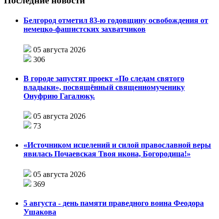
Последние новости
Белгород отметил 83-ю годовщину освобождения от
немецко-фашистских захватчиков
05 августа 2026
306
В городе запустят проект «По следам святого
владыки», посвящённый священномученику
Онуфрию Гагалюку.
05 августа 2026
73
«Источником исцелений и силой православной веры
явилась Почаевская Твоя икона, Богородица!»
05 августа 2026
369
5 августа - день памяти праведного воина Феодора
Ушакова