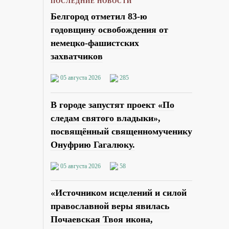
ПОСЛЕДНИЕ НОВОСТИ
Белгород отметил 83-ю
годовщину освобождения от
немецко-фашистских
захватчиков
05 августа 2026
285
В городе запустят проект «По
следам святого владыки»,
посвящённый священномученику
Онуфрию Гагалюку.
05 августа 2026
58
«Источником исцелений и силой
православной веры явилась
Почаевская Твоя икона,