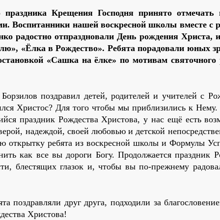
 праздника Крещения Господня принято отмечать 
ми. Воспитанники нашей воскресной школы вместе с 
ко радостно отпраздновали День рождения Христа, 
лю», «Ёлка в Рождество». Ребята порадовали юных зр
тановкой «Сашка на ёлке» по мотивам святочного 
Борзилов поздравил детей, родителей и учителей с Ро
ился Христос? Для того чтобы мы приблизились к Нему. 
ийся праздник Рождества Христова, у нас ещё есть воз
верой, надеждой, своей любовью и детской непосредств
ую открытку ребята из воскресной школы и Формулы Усп
нить как все вы дороги Богу. Продолжается праздник Р
сти, блестящих глазок и, чтобы вы по-прежнему радова
та поздравляли друг друга, подходили за благословение
дества Христова!