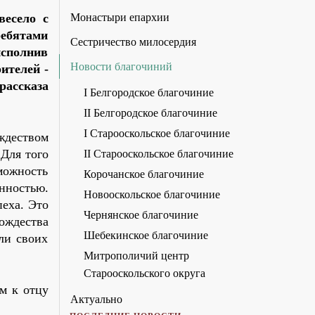
весело с
Монастыри епархии
ребятами
Сестричество милосердия
исполнив
Новости благочиний
ителей -
рассказа
I Белгородское благочиние
II Белгородское благочиние
I Старооскольское благочиние
ждеством
Для того
II Старооскольское благочиние
можность
Корочанское благочиние
енностью.
Новооскольское благочиние
еха. Это
Чернянское благочиние
ождества
Шебекинское благочиние
ли своих
Митрополичий центр
Старооскольского округа
м к отцу
Актуально