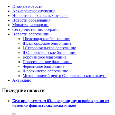
Главные новости
Архиерейское служение
Новости епархиальных отделов
Новости образования
Монастыри епархии
Сестричество милосердия
Новости благочиний
I Белгородское благочиние
II Белгородское благочиние
I Старооскольское благочиние
II Старооскольское благочиние
Корочанское благочиние
Новооскольское благочиние
Чернянское благочиние
Шебекинское благочиние
Митрополичий центр Старооскольского округа
Актуально
Последние новости
Белгород отметил 83-ю годовщину освобождения от
немецко-фашистских захватчиков