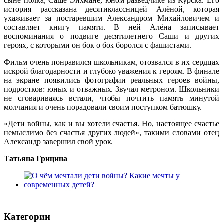
сыне полка, Саше Эйхмане, юном разведчике из Курска. Его
история рассказана десятиклассницей Алёной, которая
ухаживает за постаревшим Александром Михайловичем и
составляет книгу памяти. В ней Алёна записывает
воспоминания о подвиге десятилетнего Саши и других
героях, с которыми он бок о бок боролся с фашистами.
Фильм очень понравился школьникам, отозвался в их сердцах
искрой благодарности и глубоко уважения к героям. В финале
на экране появились фотографии реальных героев войны,
подростков: юных и отважных. Звучал метроном. Школьники
не сговариваясь встали, чтобы почтить память минутой
молчания и очень порадовали своим поступком батюшку.
«Дети войны, как и вы хотели счастья. Но, настоящее счастье
немыслимо без счастья других людей», такими словами отец
Александр завершил свой урок.
Татьяна Грицина
Категории