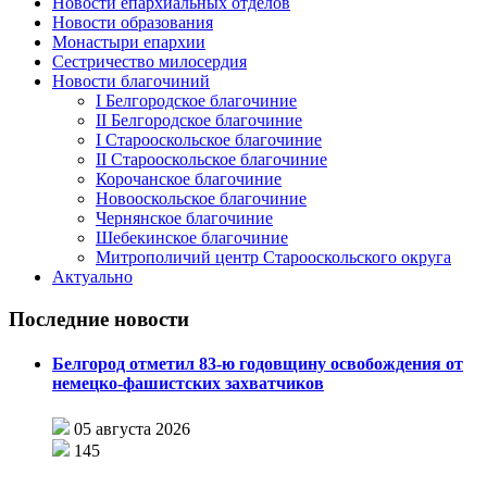
Новости епархиальных отделов
Новости образования
Монастыри епархии
Сестричество милосердия
Новости благочиний
I Белгородское благочиние
II Белгородское благочиние
I Старооскольское благочиние
II Старооскольское благочиние
Корочанское благочиние
Новооскольское благочиние
Чернянское благочиние
Шебекинское благочиние
Митрополичий центр Старооскольского округа
Актуально
Последние новости
Белгород отметил 83-ю годовщину освобождения от
немецко-фашистских захватчиков
05 августа 2026
145