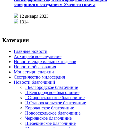
завершился заседанием Ученого совета
12 января 2023
1314
Категории
Главные новости
Архиерейское служение
Новости епархиальных отделов
Новости образования
Монастыри епархии
Сестричество милосердия
Новости благочиний
I Белгородское благочиние
II Белгородское благочиние
I Старооскольское благочиние
II Старооскольское благочиние
Корочанское благочиние
Новооскольское благочиние
Чернянское благочиние
Шебекинское благочиние