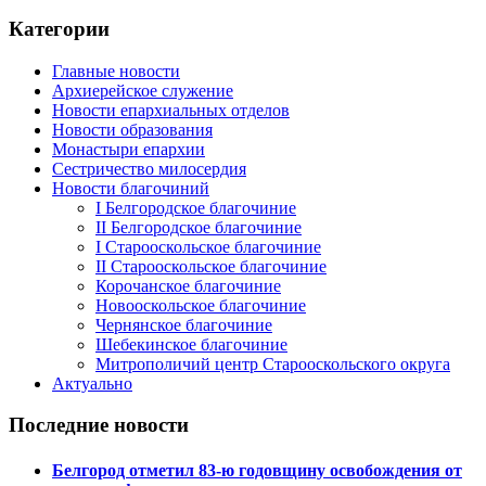
Категории
Главные новости
Архиерейское служение
Новости епархиальных отделов
Новости образования
Монастыри епархии
Сестричество милосердия
Новости благочиний
I Белгородское благочиние
II Белгородское благочиние
I Старооскольское благочиние
II Старооскольское благочиние
Корочанское благочиние
Новооскольское благочиние
Чернянское благочиние
Шебекинское благочиние
Митрополичий центр Старооскольского округа
Актуально
Последние новости
Белгород отметил 83-ю годовщину освобождения от