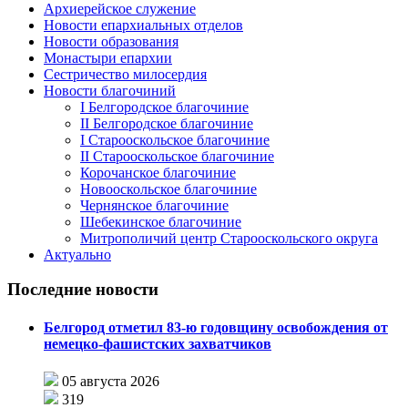
Архиерейское служение
Новости епархиальных отделов
Новости образования
Монастыри епархии
Сестричество милосердия
Новости благочиний
I Белгородское благочиние
II Белгородское благочиние
I Старооскольское благочиние
II Старооскольское благочиние
Корочанское благочиние
Новооскольское благочиние
Чернянское благочиние
Шебекинское благочиние
Митрополичий центр Старооскольского округа
Актуально
Последние новости
Белгород отметил 83-ю годовщину освобождения от
немецко-фашистских захватчиков
05 августа 2026
319