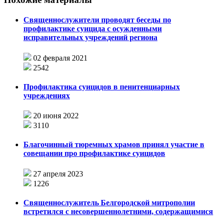
Священнослужители проводят беседы по
профилактике суицида с осужденными
исправительных учреждений региона
02 февраля 2021
2542
Профилактика суицидов в пенитенциарных
учреждениях
20 июня 2022
3110
Благочинный тюремных храмов принял участие в
совещании про профилактике суицидов
27 апреля 2023
1226
Священнослужитель Белгородской митрополии
встретился с несовершеннолетними, содержащимися