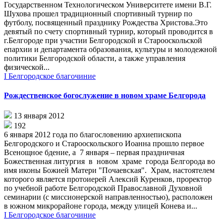
Государственном Технологическом Университете имени В.Г.
Шухова прошел традиционный спортивный турнир по
футболу, посвященный празднику Рождества Христова.Это
девятый по счету спортивный турнир, который проводится в
г.Белгороде при участии Белгородской и Старооскольской
епархии и департамента образования, культуры и молодежной
политики Белгородской области, а также управления
физической...
I Белгородское благочиние
Рождественское богослужение в новом храме Белгорода
13 января 2012
192
6 января 2012 года по благословению архиепископа
Белгородского и Старооскольского Иоанна прошло первое
Всенощное бдение, а 7 января – первая праздничная
Божественная литургия в новом храме города Белгорода во
имя иконы Божией Матери "Почаевская". Храм, настоятелем
которого является протоиерей Алексий Куренков, проректор
по учебной работе Белгородской Православной Духовной
семинарии (с миссионерской направленностью), расположен
в южном микрорайоне города, между улицей Конева и...
I Белгородское благочиние