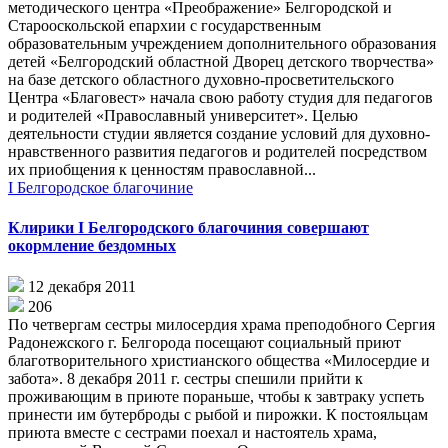
методического центра «Преображение» Белгородской и
Старооскольской епархии с государственным
образовательным учреждением дополнительного образования
детей «Белгородский областной Дворец детского творчества»
на базе детского областного духовно-просветительского
Центра «Благовест» начала свою работу студия для педагогов
и родителей «Православный университет». Целью
деятельности студии является создание условий для духовно-
нравственного развития педагогов и родителей посредством
их приобщения к ценностям православной...
I Белгородское благочиние
Клирики I Белгородского благочиния совершают
окормление бездомных
12 декабря 2011
206
По четвергам сестры милосердия храма преподобного Сергия
Радонежского г. Белгорода посещают социальный приют
благотворительного христианского общества «Милосердие и
забота». 8 декабря 2011 г. сестры спешили прийти к
проживающим в приюте пораньше, чтобы к завтраку успеть
принести им бутерброды с рыбой и пирожки. К постояльцам
приюта вместе с сестрами поехал и настоятель храма,