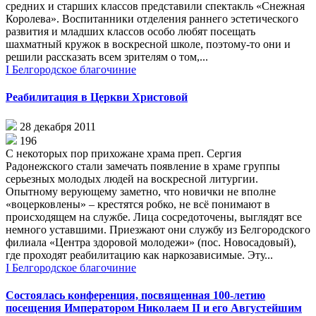
средних и старших классов представили спектакль «Снежная
Королева». Воспитанники отделения раннего эстетического
развития и младших классов особо любят посещать
шахматный кружок в воскресной школе, поэтому-то они и
решили рассказать всем зрителям о том,...
I Белгородское благочиние
Реабилитация в Церкви Христовой
28 декабря 2011
196
С некоторых пор прихожане храма преп. Сергия
Радонежского стали замечать появление в храме группы
серьезных молодых людей на воскресной литургии.
Опытному верующему заметно, что новички не вполне
«воцерковлены» – крестятся робко, не всё понимают в
происходящем на службе. Лица сосредоточены, выглядят все
немного уставшими. Приезжают они службу из Белгородского
филиала «Центра здоровой молодежи» (пос. Новосадовый),
где проходят реабилитацию как наркозависимые. Эту...
I Белгородское благочиние
Состоялась конференция, посвященная 100-летию
посещения Императором Николаем II и его Августейшим