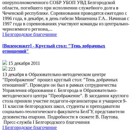
оперуполномоченного СОБР УБОП УВД Белгородской
области, погибшего при исполнении служебного долга в
Чеченской республике. Соревнования проводятся ежегодно с
1996 года, в декабре, в день гибели Мишенина Г.А.. Начиная с
1997 года в соревнованиях участвуют команды из центрально-
черноземного региона,...
I Белгородское благочиние
[Видеосюжет] - Круглый стол: "Тень добрачных
отношений"
15 декабря 2011
223
13 декабря в Образовательно-методическом центре
"Преображение" прошел круглый стол: "Тень добрачных
отношений". Проведен он был в рамках сотрудничества
Управления образования г. Белгорода и Образовательно-
методического центра "Преображение". В заседании круглого
стола приняли участие педагоги-организаторы и учащиеся 9-
11 классов белгородских школ, студенты и преподаватели
социально-теологического факультета БелГУ, представители
духовенства епархии. Подробности в сюжете В. Паутова.
Пресс-служба I Белгородского благочиния
I Белгородское благочиние