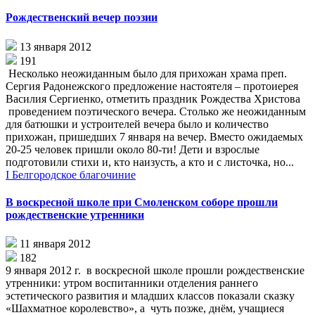
Рождественский вечер поэзии
13 января 2012
191
Несколько неожиданным было для прихожан храма преп.
Сергия Радонежского предложение настоятеля – протоиерея
Василия Сергиенко, отметить праздник Рождества Христова
проведением поэтического вечера. Столько же неожиданным
для батюшки и устроителей вечера было и количество
прихожан, пришедших 7 января на вечер. Вместо ожидаемых
20-25 человек пришли около 80-ти! Дети и взрослые
подготовили стихи и, кто наизусть, а кто и с листочка, но...
I Белгородское благочиние
В воскресной школе при Смоленском соборе прошли
рождественские утренники
11 января 2012
182
9 января 2012 г. в воскресной школе прошли рождественские
утренники: утром воспитанники отделения раннего
эстетического развития и младших классов показали сказку
«Шахматное королевство», а чуть позже, днём, учащиеся