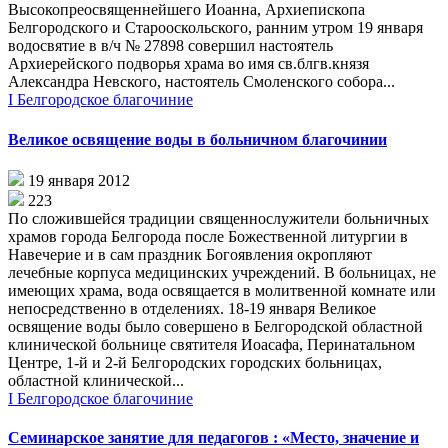
Высокопреосвященнейшего Иоанна, Архиепископа
Белгородского и Старооскольского, ранним утром 19 января
водосвятие в в/ч № 27898 совершил настоятель
Архиерейского подворья храма во имя св.блгв.князя
Александра Невского, настоятель Смоленского собора...
I Белгородское благочиние
Великое освящение воды в больничном благочинии
19 января 2012
223
По сложившейся традиции священнослужители больничных
храмов города Белгорода после Божественной литургии в
Навечерие и в сам праздник Богоявления окропляют
лечебные корпуса медицинских учреждений. В больницах, не
имеющих храма, вода освящается в молитвенной комнате или
непосредственно в отделениях. 18-19 января Великое
освящение воды было совершено в Белгородской областной
клинической больнице святителя Иоасафа, Перинатальном
Центре, 1-й и 2-й Белгородских городских больницах,
областной клинической...
I Белгородское благочиние
Семинарское занятие для педагогов : «Место, значение и