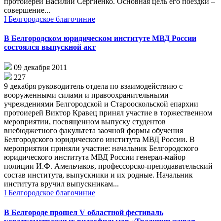
протоиерей Василий Сергиенко. Основная цель его поездки –
совершение...
I Белгородское благочиние
В Белгородском юридическом институте МВД России
состоялся выпускной акт
09 декабря 2011
227
9 декабря руководитель отдела по взаимодействию с
вооруженными силами и правоохранительными
учреждениями Белгородской и Старооскольской епархии
протоиерей Виктор Кравец принял участие в торжественном
мероприятии, посвященном выпуску студентов
внебюджетного факультета заочной формы обучения
Белгородского юридического института МВД России. В
мероприятии приняли участие: начальник Белгородского
юридического института МВД России генерал-майор
полиции И.Ф. Амельчаков, профессорско-преподавательский
состав института, выпускники и их родные. Начальник
института вручил выпускникам...
I Белгородское благочиние
В Белгороде прошел V областной фестиваль