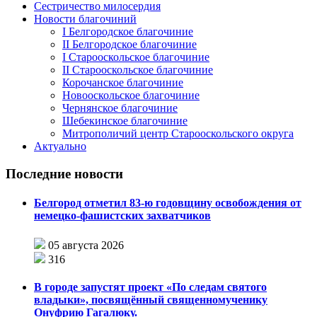
Сестричество милосердия
Новости благочиний
I Белгородское благочиние
II Белгородское благочиние
I Старооскольское благочиние
II Старооскольское благочиние
Корочанское благочиние
Новооскольское благочиние
Чернянское благочиние
Шебекинское благочиние
Митрополичий центр Старооскольского округа
Актуально
Последние новости
Белгород отметил 83-ю годовщину освобождения от
немецко-фашистских захватчиков
05 августа 2026
316
В городе запустят проект «По следам святого
владыки», посвящённый священномученику
Онуфрию Гагалюку.