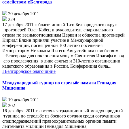
семейством г.Белгорода
20 декабря 2011
229
17 декабря 2011 г. благочинный 1-го Белгородского округа
протоиерей Олег Кобец и руководитель епархиального
отдела по взаимоотношениям Церкви и общества протоиерей
Кирилл Ёлкин приняли участие в Международной
конференции, посвященной 100-летию посещения
Императором Николаем II и его Августейшим семейством
г.Белгорода для поклонения мощам Святителя Иоасафа в год
его прославления в лике святых и 310-летию организации
кадетского образования в России. Конференция была...
I Белгородское благочиние
Международный турнир по стрельбе памяти Геннадия
Мишенина
19 декабря 2011
202
16 декабря 2011 г. состоялся традиционный международный
турнира по стрельбе из боевого оружия среди сотрудников
спецподразделений правоохранительных органов памяти
лейтенанта милиции Геннадия Мишенина,