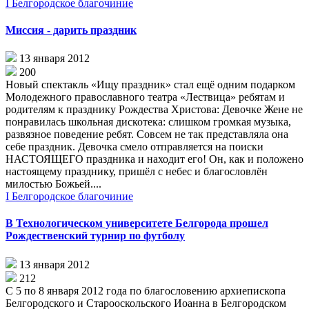
I Белгородское благочиние
Миссия - дарить праздник
13 января 2012
200
Новый спектакль «Ищу праздник» стал ещё одним подарком
Молодежного православного театра «Лествица» ребятам и
родителям к празднику Рождества Христова: Девочке Жене не
понравилась школьная дискотека: слишком громкая музыка,
развязное поведение ребят. Совсем не так представляла она
себе праздник. Девочка смело отправляется на поиски
НАСТОЯЩЕГО праздника и находит его! Он, как и положено
настоящему празднику, пришёл с небес и благословлён
милостью Божьей....
I Белгородское благочиние
В Технологическом университете Белгорода прошел
Рождественский турнир по футболу
13 января 2012
212
С 5 по 8 января 2012 года по благословению архиепископа
Белгородского и Старооскольского Иоанна в Белгородском