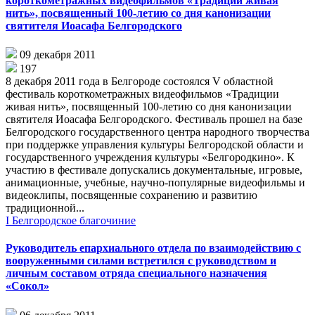
короткометражных видеофильмов «Традиции живая
нить», посвященный 100-летию со дня канонизации
святителя Иоасафа Белгородского
09 декабря 2011
197
8 декабря 2011 года в Белгороде состоялся V областной
фестиваль короткометражных видеофильмов «Традиции
живая нить», посвященный 100-летию со дня канонизации
святителя Иоасафа Белгородского. Фестиваль прошел на базе
Белгородского государственного центра народного творчества
при поддержке управления культуры Белгородской области и
государственного учреждения культуры «Белгородкино». К
участию в фестивале допускались документальные, игровые,
анимационные, учебные, научно-популярные видеофильмы и
видеоклипы, посвященные сохранению и развитию
традиционной...
I Белгородское благочиние
Руководитель епархиального отдела по взаимодействию с
вооруженными силами встретился с руководством и
личным составом отряда специального назначения
«Сокол»