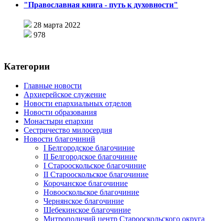
"Православная книга - путь к духовности"
28 марта 2022
978
Категории
Главные новости
Архиерейское служение
Новости епархиальных отделов
Новости образования
Монастыри епархии
Сестричество милосердия
Новости благочиний
I Белгородское благочиние
II Белгородское благочиние
I Старооскольское благочиние
II Старооскольское благочиние
Корочанское благочиние
Новооскольское благочиние
Чернянское благочиние
Шебекинское благочиние
Митрополичий центр Старооскольского округа