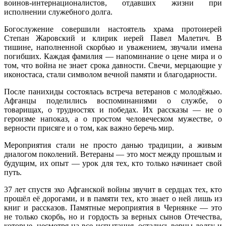
воинов‑интернационалистов, отдавших жизни при
исполнении служебного долга.
Богослужение совершили настоятель храма протоиерей
Степан Жаровский и клирик иерей Павел Малетич.
В
тишине, наполненной скорбью и уважением, звучали имена
погибших. Каждая фамилия — напоминание о цене мира и о
том, что война не знает срока давности. Свечи, мерцающие у
иконостаса, стали символом вечной памяти и благодарности.
После панихиды состоялась встреча ветеранов с молодёжью.
Афганцы поделились воспоминаниями о службе, о
товарищах, о трудностях и победах. Их рассказы — не о
героизме напоказ, а о простом человеческом мужестве, о
верности присяге и о том, как важно беречь мир.
Мероприятия стали не просто данью традиции, а живым
диалогом поколений. Ветераны — это мост между прошлым и
будущим, их опыт — урок для тех, кто только начинает свой
путь.
37 лет спустя эхо Афганской войны звучит в сердцах тех, кто
прошёл её дорогами, и в памяти тех, кто знает о ней лишь из
книг и рассказов. Памятные мероприятия в Чернянке — это
не только скорбь, но и гордость за верных сынов Отечества,
которые, несмотря на все испытания, остались верны долгу и