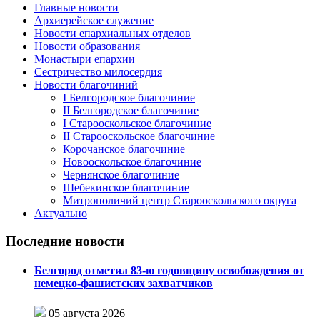
Главные новости
Архиерейское служение
Новости епархиальных отделов
Новости образования
Монастыри епархии
Сестричество милосердия
Новости благочиний
I Белгородское благочиние
II Белгородское благочиние
I Старооскольское благочиние
II Старооскольское благочиние
Корочанское благочиние
Новооскольское благочиние
Чернянское благочиние
Шебекинское благочиние
Митрополичий центр Старооскольского округа
Актуально
Последние новости
Белгород отметил 83-ю годовщину освобождения от
немецко-фашистских захватчиков
05 августа 2026