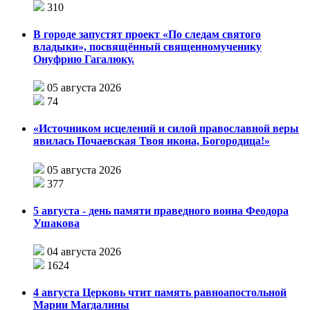
310
В городе запустят проект «По следам святого
владыки», посвящённый священномученику
Онуфрию Гагалюку.
05 августа 2026
74
«Источником исцелений и силой православной веры
явилась Почаевская Твоя икона, Богородица!»
05 августа 2026
377
5 августа - день памяти праведного воина Феодора
Ушакова
04 августа 2026
1624
4 августа Церковь чтит память равноапостольной
Марии Магдалины