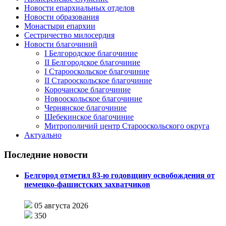
Новости епархиальных отделов
Новости образования
Монастыри епархии
Сестричество милосердия
Новости благочиний
I Белгородское благочиние
II Белгородское благочиние
I Старооскольское благочиние
II Старооскольское благочиние
Корочанское благочиние
Новооскольское благочиние
Чернянское благочиние
Шебекинское благочиние
Митрополичий центр Старооскольского округа
Актуально
Последние новости
Белгород отметил 83-ю годовщину освобождения от
немецко-фашистских захватчиков
05 августа 2026
350