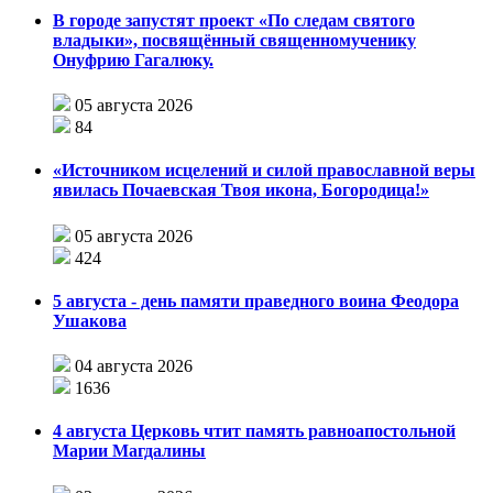
В городе запустят проект «По следам святого
владыки», посвящённый священномученику
Онуфрию Гагалюку.
05 августа 2026
84
«Источником исцелений и силой православной веры
явилась Почаевская Твоя икона, Богородица!»
05 августа 2026
424
5 августа - день памяти праведного воина Феодора
Ушакова
04 августа 2026
1636
4 августа Церковь чтит память равноапостольной
Марии Магдалины