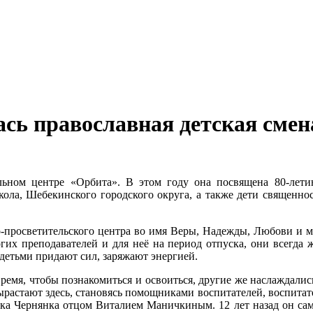
сь православная детская смен
льном центре «Орбита». В этом году она посвящена 80-лети
кола, Шебекинского городского округа, а также дети священно
-просветительского центра во имя Веры, Надежды, Любови и м
гих преподавателей и для неё на период отпуска, они всегда 
детьми придают сил, заряжают энергией.
время, чтобы познакомиться и освоиться, другие же наслаждались
ырастают здесь, становясь помощниками воспитателей, воспитат
лка Чернянка отцом Виталием Маничкиным. 12 лет назад он сам 