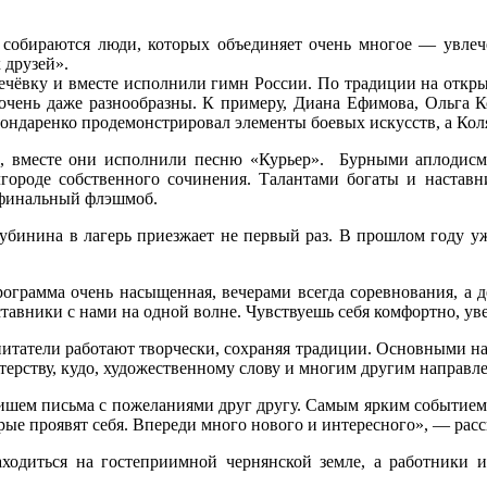
 собираются люди, которых объединяет очень многое — увлече
 друзей».
ечёвку и вместе исполнили гимн России. По традиции на откры
и очень даже разнообразны. К примеру, Диана Ефимова, Ольга 
ондаренко продемонстрировал элементы боевых искусств, а Кол
 вместе они исполнили песню «Курьер». Бурными аплодисмен
ороде собственного сочинения. Талантами богаты и наставни
 финальный флэшмоб.
инина в лагерь приезжает не первый раз. В прошлом году уже 
 Программа очень насыщенная, вечерами всегда соревнования, а 
ставники с нами на одной волне. Чувствуешь себя комфортно, ув
питатели работают творчески, сохраняя традиции. Основными на
стерству, кудо, художественному слову и многим другим направл
ишем письма с пожеланиями друг другу. Самым ярким событием, 
орые проявят себя. Впереди много нового и интересного», — рас
ходиться на гостеприимной чернянской земле, а работники и