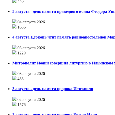
440
5 августа - день памяти праведного воина Феодора У
04 августа 2026
1636
4 августа Церковь чтит память равноапостольной М
03 августа 2026
1229
Митрополит Иоанн совершил литургию в Ильинском хр
03 августа 2026
438
3 августа - день памяти пророка Иезекииля
02 августа 2026
1576
2 августа - день памяти пророка Божия Илии