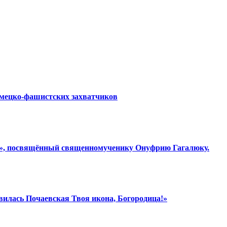
емецко-фашистских захватчиков
ки», посвящённый священномученику Онуфрию Гагалюку.
вилась Почаевская Твоя икона, Богородица!»