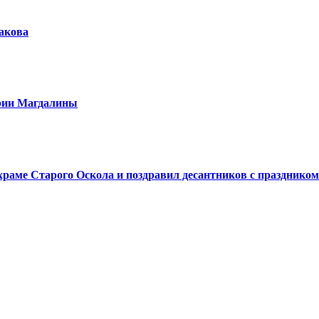
шакова
арии Магдалины
аме Старого Оскола и поздравил десантников с праздником