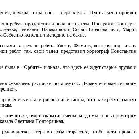
ния, дружба, а главное — вера в Бога. Пусть смена пройдёт
тии ребята продемонстрировали таланты. Программа концерта
Котенёва, Геннадий Паламарюк и София Тарасова пели, Мария
я Собченко исполнил мелодию на баяне.
тами встречали ребята Ульяну Фомину, которая под гитару
ки ребят, так, свой танец представил хореограф Константин
была в «Орбите» и знала, что здесь её ждут старые друзья и
день буквально расписан по минутам. Делаем всё вместе своим
еренно».
правлениями стали рисование и танцы, но также ребята смогут
ениям.
конечно же, будет закрытие смены, когда мы вновь посмотрим
сказала Светлана Полторацкая.
 руководство лагеря во всём стараются, чтобы дети провели