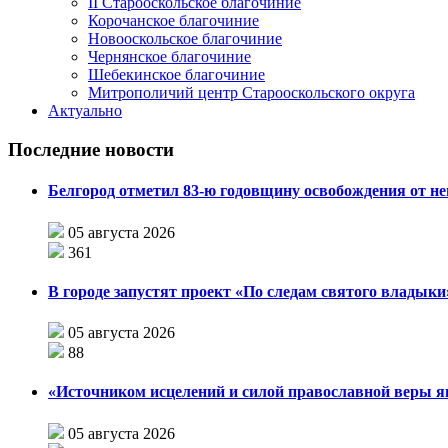
II Старооскольское благочиние
Корочанское благочиние
Новооскольское благочиние
Чернянское благочиние
Шебекинское благочиние
Митрополичий центр Старооскольского округа
Актуально
Последние новости
Белгород отметил 83-ю годовщину освобождения от н
05 августа 2026
361
В городе запустят проект «По следам святого влады
05 августа 2026
88
«Источником исцелений и силой православной веры я
05 августа 2026