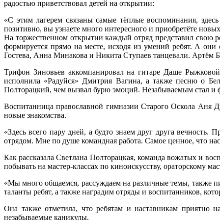
радостью приветствовал детей на открытии:
«С этим лагерем связаны самые тёплые воспоминания, здесь
позитивно, вы узнаете много интересного и приобретёте новых
На торжественном открытии каждый отряд представил свою р
формируется прямо на месте, исходя из умений ребят. А он
Гостева, Анна Минакова и Никита Ступаев танцевали. Артём Б
Трифон Зиновьев аккомпанировал на гитаре Даше Рыжковой,
исполнила «Радуйся» Дмитрия Вагина, а также песню о Белг
Полторацкий, чем вызвал бурю эмоций. Незабываемым стал и
Воспитанница православной гимназии Старого Оскола Аня Дуб
новые знакомства.
«Здесь всего пару дней, а будто знаем друг друга вечность.
отрядом. Мне по душе командная работа. Самое ценное, что на
Как рассказала Светлана Полторацкая, команда вожатых и вос
побывать на мастер-классах по киноискусству, ораторскому ма
«Мы много общаемся, рассуждаем на различные темы, также п
таланты ребят, а также наградим отряды и воспитанников, кот
Она также отметила, что ребятам и наставникам приятно на
незабываемые каникулы.