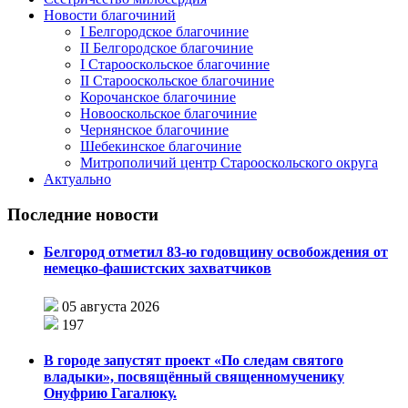
Новости благочиний
I Белгородское благочиние
II Белгородское благочиние
I Старооскольское благочиние
II Старооскольское благочиние
Корочанское благочиние
Новооскольское благочиние
Чернянское благочиние
Шебекинское благочиние
Митрополичий центр Старооскольского округа
Актуально
Последние новости
Белгород отметил 83-ю годовщину освобождения от
немецко-фашистских захватчиков
05 августа 2026
197
В городе запустят проект «По следам святого
владыки», посвящённый священномученику
Онуфрию Гагалюку.