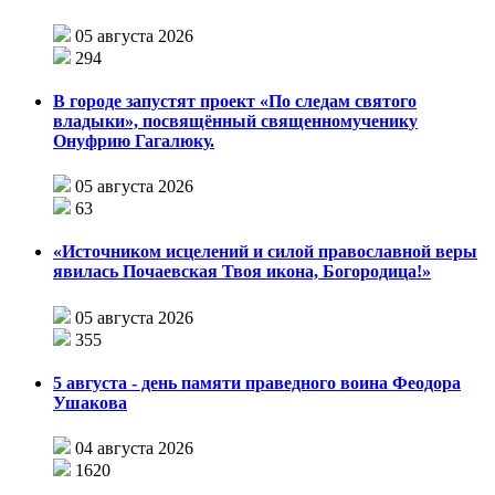
05 августа 2026
294
В городе запустят проект «По следам святого
владыки», посвящённый священномученику
Онуфрию Гагалюку.
05 августа 2026
63
«Источником исцелений и силой православной веры
явилась Почаевская Твоя икона, Богородица!»
05 августа 2026
355
5 августа - день памяти праведного воина Феодора
Ушакова
04 августа 2026
1620