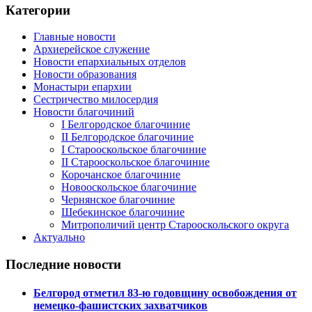
Категории
Главные новости
Архиерейское служение
Новости епархиальных отделов
Новости образования
Монастыри епархии
Сестричество милосердия
Новости благочиний
I Белгородское благочиние
II Белгородское благочиние
I Старооскольское благочиние
II Старооскольское благочиние
Корочанское благочиние
Новооскольское благочиние
Чернянское благочиние
Шебекинское благочиние
Митрополичий центр Старооскольского округа
Актуально
Последние новости
Белгород отметил 83-ю годовщину освобождения от
немецко-фашистских захватчиков