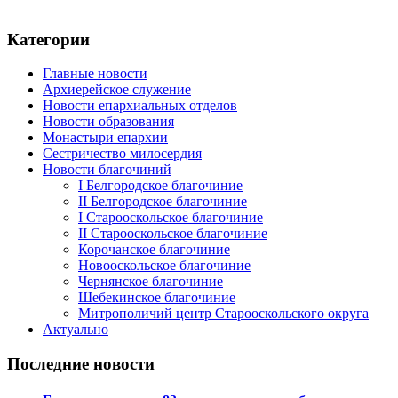
Категории
Главные новости
Архиерейское служение
Новости епархиальных отделов
Новости образования
Монастыри епархии
Сестричество милосердия
Новости благочиний
I Белгородское благочиние
II Белгородское благочиние
I Старооскольское благочиние
II Старооскольское благочиние
Корочанское благочиние
Новооскольское благочиние
Чернянское благочиние
Шебекинское благочиние
Митрополичий центр Старооскольского округа
Актуально
Последние новости