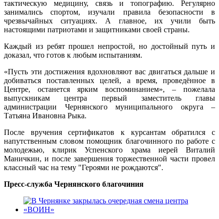
тактическую медицину, связь и топографию.
Регулярно
занимались спортом, изучали правила безопасности в
чрезвычайных ситуациях. А главное
,
их учили быть
настоящими патриотами и защитниками своей страны.
Каждый из ребят
прошел
непростой, но достойный путь и
доказал, что готов к любым испытаниям.
«Пусть эти достижения вдохновляют вас двигаться дальше и
добиваться поставленных целей, а время, проведённое в
Центре, останется ярким воспоминанием»
,
– пожелала
выпускникам центра первый заместитель главы
администрации Чернянского муниципального округа –
Татьяна Ивановна Рыка.
После вручения сертификатов к курсантам обратился с
напутственным словом помощник благочинного по работе с
молодежью,
клирик
Успенского храма иерей Виталий
Маничкин, и после завершения торжественной части провел
классный час на тему "Героями не рождаются".
Пресс-служба Чернянского благочиния