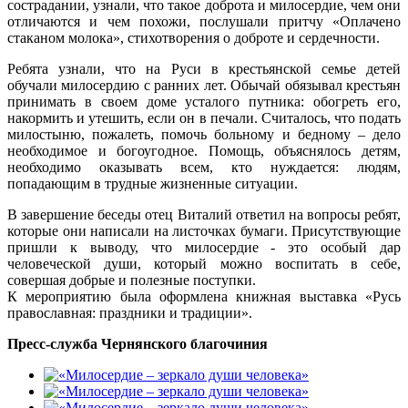
сострадании, узнали, что такое доброта и милосердие, чем они
отличаются и чем похожи, послушали притчу «Оплачено
стаканом молока», стихотворения о доброте и сердечности.
Ребята узнали, что на Руси в крестьянской семье детей
обучали милосердию с ранних лет. Обычай обязывал крестьян
принимать в своем доме усталого путника: обогреть его,
накормить и утешить, если он в печали. Считалось, что подать
милостыню, пожалеть, помочь больному и бедному – дело
необходимое и богоугодное. Помощь, объяснялось детям,
необходимо оказывать всем, кто нуждается: людям,
попадающим в трудные жизненные ситуации.
В завершение беседы отец Виталий ответил на вопросы ребят,
которые они написали на листочках бумаги. Присутствующие
пришли к выводу, что милосердие - это особый дар
человеческой души, который можно воспитать в себе,
совершая добрые и полезные поступки.
К мероприятию была оформлена книжная выставка «Русь
православная: праздники и традиции».
Пресс-служба Чернянского благочиния