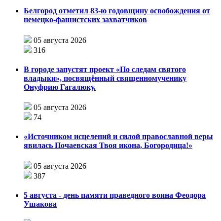
Белгород отметил 83-ю годовщину освобождения от
немецко-фашистских захватчиков
05 августа 2026
316
В городе запустят проект «По следам святого
владыки», посвящённый священномученику
Онуфрию Гагалюку.
05 августа 2026
74
«Источником исцелений и силой православной веры
явилась Почаевская Твоя икона, Богородица!»
05 августа 2026
387
5 августа - день памяти праведного воина Феодора
Ушакова