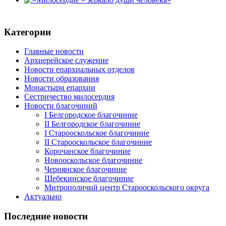
Категории
Главные новости
Архиерейское служение
Новости епархиальных отделов
Новости образования
Монастыри епархии
Сестричество милосердия
Новости благочиний
I Белгородское благочиние
II Белгородское благочиние
I Старооскольское благочиние
II Старооскольское благочиние
Корочанское благочиние
Новооскольское благочиние
Чернянское благочиние
Шебекинское благочиние
Митрополичий центр Старооскольского округа
Актуально
Последние новости