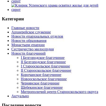
Категории
Главные новости
Архиерейское служение
Новости епархиальных отделов
Новости образования
Монастыри епархии
Сестричество милосердия
Новости благочиний
I Белгородское благочиние
II Белгородское благочиние
I Старооскольское благочиние
II Старооскольское благочиние
Корочанское благочиние
Новооскольское благочиние
Чернянское благочиние
Шебекинское благочиние
Митрополичий центр Старооскольского округа
Актуально
Последние новости