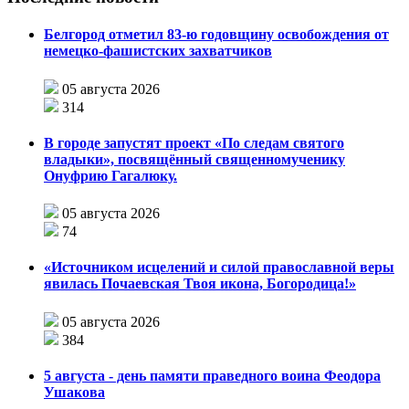
Белгород отметил 83-ю годовщину освобождения от
немецко-фашистских захватчиков
05 августа 2026
314
В городе запустят проект «По следам святого
владыки», посвящённый священномученику
Онуфрию Гагалюку.
05 августа 2026
74
«Источником исцелений и силой православной веры
явилась Почаевская Твоя икона, Богородица!»
05 августа 2026
384
5 августа - день памяти праведного воина Феодора
Ушакова