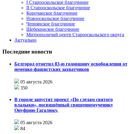
I Старооскольское благочиние
II Старооскольское благочиние
Корочанское благочиние
Новооскольское благочиние
Чернянское благочиние
Шебекинское благочиние
Митрополичий центр Старооскольского округа
Актуально
Последние новости
Белгород отметил 83-ю годовщину освобождения от
немецко-фашистских захватчиков
05 августа 2026
350
В городе запустят проект «По следам святого
владыки», посвящённый священномученику
Онуфрию Гагалюку.
05 августа 2026
84