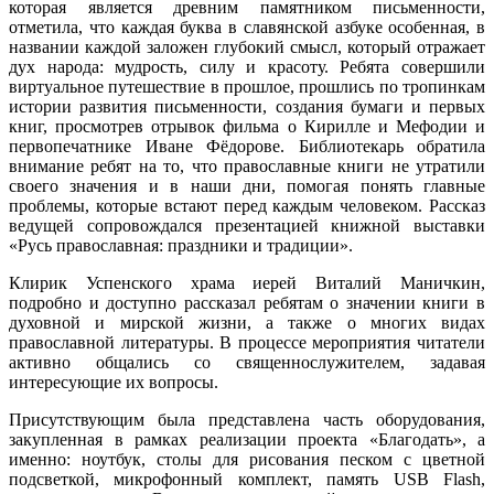
которая является древним памятником письменности,
отметила, что каждая буква в славянской азбуке особенная, в
названии каждой заложен глубокий смысл, который отражает
дух народа: мудрость, силу и красоту. Ребята совершили
виртуальное путешествие в прошлое, прошлись по тропинкам
истории развития письменности, создания бумаги и первых
книг, просмотрев отрывок фильма о Кирилле и Мефодии и
первопечатнике Иване Фёдорове. Библиотекарь обратила
внимание ребят на то, что православные книги не утратили
своего значения и в наши дни, помогая понять главные
проблемы, которые встают перед каждым человеком. Рассказ
ведущей сопровождался презентацией книжной выставки
«Русь православная: праздники и традиции».
Клирик Успенского храма иерей Виталий Маничкин,
подробно и доступно рассказал ребятам о значении книги в
духовной и мирской жизни, а также о многих видах
православной литературы. В процессе мероприятия читатели
активно общались со священнослужителем, задавая
интересующие их вопросы.
Присутствующим была представлена часть оборудования,
закупленная в рамках реализации проекта «Благодать», а
именно: ноутбук, столы для рисования песком с цветной
подсветкой, микрофонный комплект, память USB Flash,