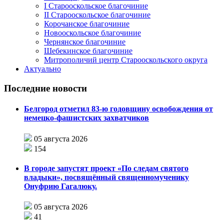
I Старооскольское благочиние
II Старооскольское благочиние
Корочанское благочиние
Новооскольское благочиние
Чернянское благочиние
Шебекинское благочиние
Митрополичий центр Старооскольского округа
Актуально
Последние новости
Белгород отметил 83-ю годовщину освобождения от
немецко-фашистских захватчиков
05 августа 2026
154
В городе запустят проект «По следам святого
владыки», посвящённый священномученику
Онуфрию Гагалюку.
05 августа 2026
41