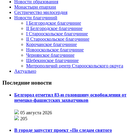
Новости образования
Монастыри епархии
Сестричество милосердия
Новости благочиний
I Белгородское благочиние
II Белгородское благочиние
I Старооскольское благочиние
II Старооскольское благочиние
Корочанское благочиние
Новооскольское благочиние
Чернянское благочиние
Шебекинское благочиние
Митрополичий центр Старооскольского округа
Актуально
Последние новости
Белгород отметил 83-ю годовщину освобождения от
немецко-фашистских захватчиков
05 августа 2026
205
В городе запустят проект «По следам святого