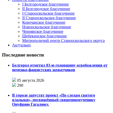
I Белгородское благочиние
II Белгородское благочиние
I Старооскольское благочиние
II Старооскольское благочиние
Корочанское благочиние
Новооскольское благочиние
Чернянское благочиние
Шебекинское благочиние
Митрополичий центр Старооскольского округа
Актуально
Последние новости
Белгород отметил 83-ю годовщину освобождения от
немецко-фашистских захватчиков
05 августа 2026
290
В городе запустят проект «По следам святого
владыки», посвящённый священномученику
Онуфрию Гагалюку.